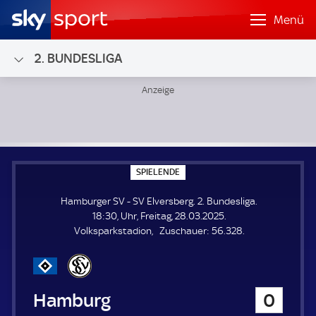
Menü
2. BUNDESLIGA
Hamburger SV - SV Elversberg; 2. Bundesliga
S
SPIELENDE
P
I
Hamburger SV - SV Elversberg. 2. Bundesliga.
E
L
18:30, Uhr, Freitag, 28.03.2025.
E
Z
Volksparkstadion
Zuschauer:
56.328.
N
D
u
E
s
c
h
Hamburger SV
0
a