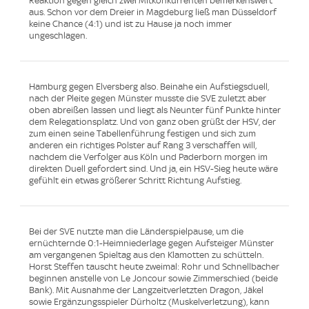
Reaktion gegen gleich zwei Mitkonkurrenten bemerkenswert
aus. Schon vor dem Dreier in Magdeburg ließ man Düsseldorf
keine Chance (4:1) und ist zu Hause ja noch immer
ungeschlagen.
Hamburg gegen Elversberg also. Beinahe ein Aufstiegsduell,
nach der Pleite gegen Münster musste die SVE zuletzt aber
oben abreißen lassen und liegt als Neunter fünf Punkte hinter
dem Relegationsplatz. Und von ganz oben grüßt der HSV, der
zum einen seine Tabellenführung festigen und sich zum
anderen ein richtiges Polster auf Rang 3 verschaffen will,
nachdem die Verfolger aus Köln und Paderborn morgen im
direkten Duell gefordert sind. Und ja, ein HSV-Sieg heute wäre
gefühlt ein etwas größerer Schritt Richtung Aufstieg.
Bei der SVE nutzte man die Länderspielpause, um die
ernüchternde 0:1-Heimniederlage gegen Aufsteiger Münster
am vergangenen Spieltag aus den Klamotten zu schütteln.
Horst Steffen tauscht heute zweimal: Rohr und Schnellbacher
beginnen anstelle von Le Joncour sowie Zimmerschied (beide
Bank). Mit Ausnahme der Langzeitverletzten Dragon, Jäkel
sowie Ergänzungsspieler Dürholtz (Muskelverletzung), kann