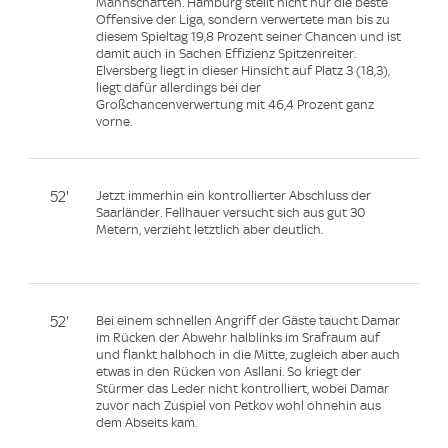
Mannschaften. Hamburg stellt nicht nur die beste
Offensive der Liga, sondern verwertete man bis zu
diesem Spieltag 19,8 Prozent seiner Chancen und ist
damit auch in Sachen Effizienz Spitzenreiter.
Elversberg liegt in dieser Hinsicht auf Platz 3 (18,3),
liegt dafür allerdings bei der
Großchancenverwertung mit 46,4 Prozent ganz
vorne.
52'
Jetzt immerhin ein kontrollierter Abschluss der
Saarländer. Fellhauer versucht sich aus gut 30
Metern, verzieht letztlich aber deutlich.
52'
Bei einem schnellen Angriff der Gäste taucht Damar
im Rücken der Abwehr halblinks im Srafraum auf
und flankt halbhoch in die Mitte, zugleich aber auch
etwas in den Rücken von Asllani. So kriegt der
Stürmer das Leder nicht kontrolliert, wobei Damar
zuvor nach Zuspiel von Petkov wohl ohnehin aus
dem Abseits kam.