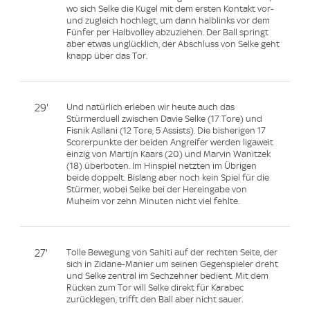
wo sich Selke die Kugel mit dem ersten Kontakt vor-
und zugleich hochlegt, um dann halblinks vor dem
Fünfer per Halbvolley abzuziehen. Der Ball springt
aber etwas unglücklich, der Abschluss von Selke geht
knapp über das Tor.
29'
Und natürlich erleben wir heute auch das
Stürmerduell zwischen Davie Selke (17 Tore) und
Fisnik Asllani (12 Tore, 5 Assists). Die bisherigen 17
Scorerpunkte der beiden Angreifer werden ligaweit
einzig von Martijn Kaars (20) und Marvin Wanitzek
(18) überboten. Im Hinspiel netzten im Übrigen
beide doppelt. Bislang aber noch kein Spiel für die
Stürmer, wobei Selke bei der Hereingabe von
Muheim vor zehn Minuten nicht viel fehlte.
27'
Tolle Bewegung von Sahiti auf der rechten Seite, der
sich in Zidane-Manier um seinen Gegenspieler dreht
und Selke zentral im Sechzehner bedient. Mit dem
Rücken zum Tor will Selke direkt für Karabec
zurücklegen, trifft den Ball aber nicht sauer.