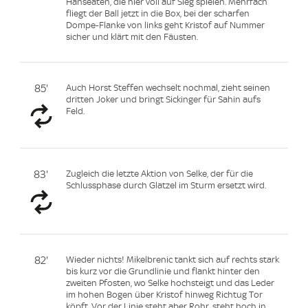
Hanseaten, die hier voll auf Sieg spielen. Mehrfach
fliegt der Ball jetzt in die Box, bei der scharfen
Dompe-Flanke von links geht Kristof auf Nummer
sicher und klärt mit den Fäusten.
85'
Auch Horst Steffen wechselt nochmal, zieht seinen
dritten Joker und bringt Sickinger für Sahin aufs
Feld.
83'
Zugleich die letzte Aktion von Selke, der für die
Schlussphase durch Glatzel im Sturm ersetzt wird.
82'
Wieder nichts! Mikelbrenic tankt sich auf rechts stark
bis kurz vor die Grundlinie und flankt hinter den
zweiten Pfosten, wo Selke hochsteigt und das Leder
im hohen Bogen über Kristof hinweg Richtug Tor
köpft. Vor der Linie steht aber Rohr, steht hoch in