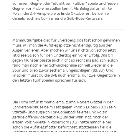
vor einem Gegner, der "attraktiven Fußball" spiele und "jeden
Gegner vor Probleme stellen kann". Als Beleg dafür führte
Polzin die 2:4-Hinspielpleite Ende Oktober an, bei dem er
damals noch als Co-Trainer die Gelb-Rote-Karte sah.
Mammutaufgabe also für Elversberg, das fast schon gewinnen
muss, will man die Aufstiegsplätze nicht endgültig aus den
Augen verlieren. Aber machen wir uns nichts vor, schon jetzt
ist diese Saison für den Underdog ein voller Erfolg. Das 0:1
gegen Münster passte auch nicht so recht ins Bild, schließlich
fand man nach einer Schwächephase schnell wieder in die
Spur und blieb zuvor sechsmal ungeschlagen (3S, 3U). Und
knacken musst du die SVE auch erstmal, nur zwei Gegentore in
den letzten fünf Spielen sprechen für sich.
Die Form dafür stimmt allemal, zumal Robert Glatzel in der
Länderspielpause beim Test gegen Phönix Lübeck (3:0) sein
Startelf- und zugleich Tor-Comeback feierte und Polzin
gerade offensiv derzeit die Qual der Wahl hat. Nach der
ersten Polzin-Pleite in Paderborn (0:2) hatte manch einer
schon die Aufstiegsflatter befürchtet, stattdessen fiel die