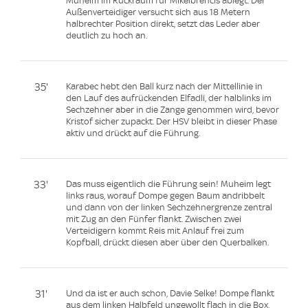
Muheim im Rückraum für Mikelbrencis ablegt. Der
Außenverteidiger versucht sich aus 18 Metern
halbrechter Position direkt, setzt das Leder aber
deutlich zu hoch an.
35'
Karabec hebt den Ball kurz nach der Mittellinie in
den Lauf des aufrückenden Elfadli, der halblinks im
Sechzehner aber in die Zange genommen wird, bevor
Kristof sicher zupackt. Der HSV bleibt in dieser Phase
aktiv und drückt auf die Führung.
33'
Das muss eigentlich die Führung sein! Muheim legt
links raus, worauf Dompe gegen Baum andribbelt
und dann von der linken Sechzehnergrenze zentral
mit Zug an den Fünfer flankt. Zwischen zwei
Verteidigern kommt Reis mit Anlauf frei zum
Kopfball, drückt diesen aber über den Querbalken.
31'
Und da ist er auch schon, Davie Selke! Dompe flankt
aus dem linken Halbfeld ungewollt flach in die Box,