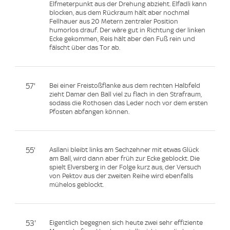
Elfmeterpunkt aus der Drehung abzieht. Elfadli kann
blocken, aus dem Rückraum hält aber nochmal
Fellhauer aus 20 Metern zentraler Position
humorlos drauf. Der wäre gut in Richtung der linken
Ecke gekommen, Reis hält aber den Fuß rein und
fälscht über das Tor ab.
57'
Bei einer Freistoßflanke aus dem rechten Halbfeld
zieht Damar den Ball viel zu flach in den Strafraum,
sodass die Rothosen das Leder noch vor dem ersten
Pfosten abfangen können.
55'
Asllani bleibt links am Sechzehner mit etwas Glück
am Ball, wird dann aber früh zur Ecke geblockt. Die
spielt Elversberg in der Folge kurz aus, der Versuch
von Pektov aus der zweiten Reihe wird ebenfalls
mühelos geblockt.
53'
Eigentlich begegnen sich heute zwei sehr effiziente