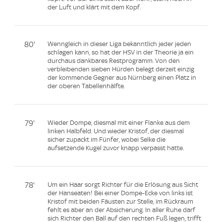
der Luft und klärt mit dem Kopf.
80'
Wenngleich in dieser Liga bekanntlich jeder jeden
schlagen kann, so hat der HSV in der Theorie ja ein
durchaus dankbares Restprogramm. Von den
verbleibenden sieben Hürden belegt derzeit einzig
der kommende Gegner aus Nürnberg einen Platz in
der oberen Tabellenhälfte.
79'
Wieder Dompe, diesmal mit einer Flanke aus dem
linken Halbfeld. Und wieder Kristof, der diesmal
sicher zupackt im Fünfer, wobei Selke die
aufsetzende Kugel zuvor knapp verpasst hatte.
78'
Um ein Haar sorgt Richter für die Erlösung aus Sicht
der Hanseaten! Bei einer Dompe-Ecke von links ist
Kristof mit beiden Fäusten zur Stelle, im Rückraum
fehlt es aber an der Absicherung. In aller Ruhe darf
sich Richter den Ball auf den rechten Fuß legen, trifft