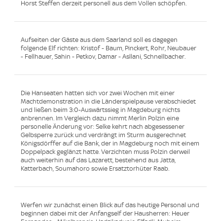
Horst Steffen derzeit personell aus dem Vollen schöpfen.
Aufseiten der Gäste aus dem Saarland soll es dagegen
folgende Elf richten: Kristof - Baum, Pinckert, Rohr, Neubauer
- Fellhauer, Sahin - Petkov, Damar - Asllani, Schnellbacher.
Die Hanseaten hatten sich vor zwei Wochen mit einer
Machtdemonstration in die Länderspielpause verabschiedet
und ließen beim 3:0-Auswärtssieg in Magdeburg nichts
anbrennen. Im Vergleich dazu nimmt Merlin Polzin eine
personelle Änderung vor: Selke kehrt nach abgesessener
Gelbsperre zurück und verdrängt im Sturm ausgerechnet
Königsdörffer auf die Bank, der in Magdeburg noch mit einem
Doppelpack geglänzt hatte. Verzichten muss Polzin derweil
auch weiterhin auf das Lazarett, bestehend aus Jatta,
Katterbach, Soumahoro sowie Ersatztorhüter Raab.
Werfen wir zunächst einen Blick auf das heutige Personal und
beginnen dabei mit der Anfangself der Hausherren: Heuer