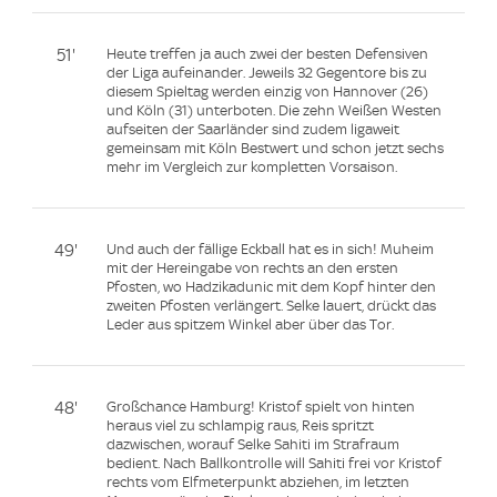
51'
Heute treffen ja auch zwei der besten Defensiven
der Liga aufeinander. Jeweils 32 Gegentore bis zu
diesem Spieltag werden einzig von Hannover (26)
und Köln (31) unterboten. Die zehn Weißen Westen
aufseiten der Saarländer sind zudem ligaweit
gemeinsam mit Köln Bestwert und schon jetzt sechs
mehr im Vergleich zur kompletten Vorsaison.
49'
Und auch der fällige Eckball hat es in sich! Muheim
mit der Hereingabe von rechts an den ersten
Pfosten, wo Hadzikadunic mit dem Kopf hinter den
zweiten Pfosten verlängert. Selke lauert, drückt das
Leder aus spitzem Winkel aber über das Tor.
48'
Großchance Hamburg! Kristof spielt von hinten
heraus viel zu schlampig raus, Reis spritzt
dazwischen, worauf Selke Sahiti im Strafraum
bedient. Nach Ballkontrolle will Sahiti frei vor Kristof
rechts vom Elfmeterpunkt abziehen, im letzten