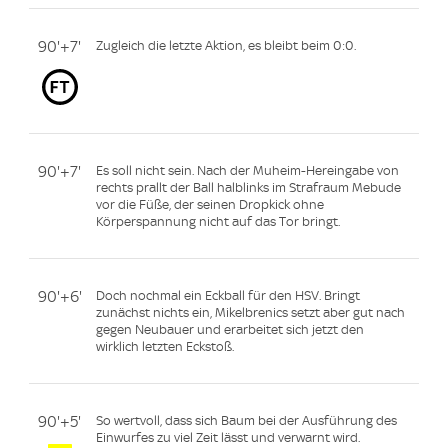
90'+7'
Zugleich die letzte Aktion, es bleibt beim 0:0.
90'+7'
Es soll nicht sein. Nach der Muheim-Hereingabe von
rechts prallt der Ball halblinks im Strafraum Mebude
vor die Füße, der seinen Dropkick ohne
Körperspannung nicht auf das Tor bringt.
90'+6'
Doch nochmal ein Eckball für den HSV. Bringt
zunächst nichts ein, Mikelbrenics setzt aber gut nach
gegen Neubauer und erarbeitet sich jetzt den
wirklich letzten Eckstoß.
90'+5'
So wertvoll, dass sich Baum bei der Ausführung des
Einwurfes zu viel Zeit lässt und verwarnt wird.