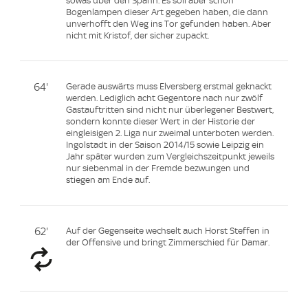
sowas über den Spann. Es soll aber schon
Bogenlampen dieser Art gegeben haben, die dann
unverhofft den Weg ins Tor gefunden haben. Aber
nicht mit Kristof, der sicher zupackt.
64'
Gerade auswärts muss Elversberg erstmal geknackt
werden. Lediglich acht Gegentore nach nur zwölf
Gastauftritten sind nicht nur überlegener Bestwert,
sondern konnte dieser Wert in der Historie der
eingleisigen 2. Liga nur zweimal unterboten werden.
Ingolstadt in der Saison 2014/15 sowie Leipzig ein
Jahr später wurden zum Vergleichszeitpunkt jeweils
nur siebenmal in der Fremde bezwungen und
stiegen am Ende auf.
62'
Auf der Gegenseite wechselt auch Horst Steffen in
der Offensive und bringt Zimmerschied für Damar.