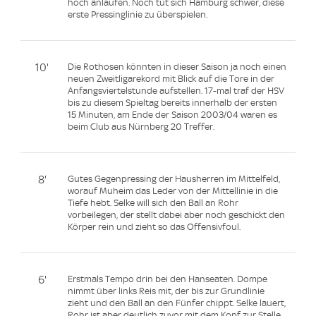
hoch anlaufen. Noch tut sich Hamburg schwer, diese
erste Pressinglinie zu überspielen.
10'
Die Rothosen könnten in dieser Saison ja noch einen
neuen Zweitligarekord mit Blick auf die Tore in der
Anfangsviertelstunde aufstellen. 17-mal traf der HSV
bis zu diesem Spieltag bereits innerhalb der ersten
15 Minuten, am Ende der Saison 2003/04 waren es
beim Club aus Nürnberg 20 Treffer.
8'
Gutes Gegenpressing der Hausherren im Mittelfeld,
worauf Muheim das Leder von der Mittellinie in die
Tiefe hebt. Selke will sich den Ball an Rohr
vorbeilegen, der stellt dabei aber noch geschickt den
Körper rein und zieht so das Offensivfoul.
6'
Erstmals Tempo drin bei den Hanseaten. Dompe
nimmt über links Reis mit, der bis zur Grundlinie
zieht und den Ball an den Fünfer chippt. Selke lauert,
Rohr ist aber deutlich zuvor mit dem Kopf zur Stelle.