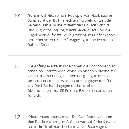
19'
Gefährlich! Nach einem Foulspiel von Neubauer an
Sahiti ruht der Ball im rechten Halbfeld unweit der
Seitenauslinie. Muheim zieht den Ball mit Schnitt
und Zug Richtung Tor, zumal Selke lauert und die
Kugel noch aufsetzt. Selke grätscht im Fünfer knapp
am Leder vorbei, Kristof reagiert gut und lenkt den
Ball zur Seite.
17'
Die Anfangsviertelstunde haben die Saarländer also
schadlos überstanden, wobei es ohnehin nicht allzu
viel zu überstehen galt. Elversberg ist gut im Spiel
und sortiert sich inzwischen primär gegen den Ball
ein. Der HSV hat dagegen die Kontrolle
übernommen, fast 65 Prozent Ballbesitz sprechen
für sich.
16'
Kristof muss erstmals ran. Die Saarländer verlieren
den Ball leichtfertig im Aufbau, worauf Selke Karabec
rechts im Strafraum bedient. Unter Bedrängnis