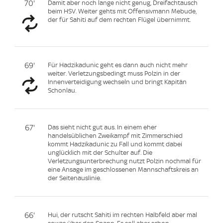
70'
Damit aber noch lange nicht genug, Dreifachtausch
beim HSV. Weiter gehts mit Offensivmann Mebude,
der für Sahiti auf dem rechten Flügel übernimmt.
69'
Für Hadzikadunic geht es dann auch nicht mehr
weiter. Verletzungsbedingt muss Polzin in der
Innenverteidigung wechseln und bringt Kapitän
Schonlau.
67'
Das sieht nicht gut aus. In einem eher
handelsüblichen Zweikampf mit Zimmerschied
kommt Hadzikadunic zu Fall und kommt dabei
unglücklich mit der Schulter auf. Die
Verletzungsunterbrechung nutzt Polzin nochmal für
eine Ansage im geschlossenen Mannschaftskreis an
der Seitenauslinie.
66'
Hui, der rutscht Sahiti im rechten Halbfeld aber mal