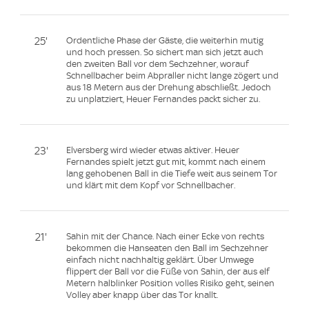
25'
Ordentliche Phase der Gäste, die weiterhin mutig
und hoch pressen. So sichert man sich jetzt auch
den zweiten Ball vor dem Sechzehner, worauf
Schnellbacher beim Abpraller nicht lange zögert und
aus 18 Metern aus der Drehung abschließt. Jedoch
zu unplatziert, Heuer Fernandes packt sicher zu.
23'
Elversberg wird wieder etwas aktiver. Heuer
Fernandes spielt jetzt gut mit, kommt nach einem
lang gehobenen Ball in die Tiefe weit aus seinem Tor
und klärt mit dem Kopf vor Schnellbacher.
21'
Sahin mit der Chance. Nach einer Ecke von rechts
bekommen die Hanseaten den Ball im Sechzehner
einfach nicht nachhaltig geklärt. Über Umwege
flippert der Ball vor die Füße von Sahin, der aus elf
Metern halblinker Position volles Risiko geht, seinen
Volley aber knapp über das Tor knallt.