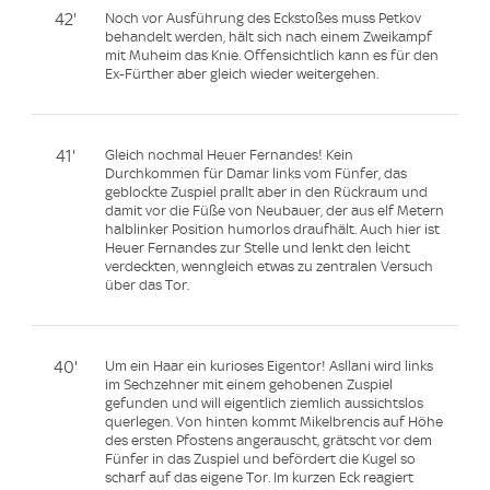
42'
Noch vor Ausführung des Eckstoßes muss Petkov
behandelt werden, hält sich nach einem Zweikampf
mit Muheim das Knie. Offensichtlich kann es für den
Ex-Fürther aber gleich wieder weitergehen.
41'
Gleich nochmal Heuer Fernandes! Kein
Durchkommen für Damar links vom Fünfer, das
geblockte Zuspiel prallt aber in den Rückraum und
damit vor die Füße von Neubauer, der aus elf Metern
halblinker Position humorlos draufhält. Auch hier ist
Heuer Fernandes zur Stelle und lenkt den leicht
verdeckten, wenngleich etwas zu zentralen Versuch
über das Tor.
40'
Um ein Haar ein kurioses Eigentor! Asllani wird links
im Sechzehner mit einem gehobenen Zuspiel
gefunden und will eigentlich ziemlich aussichtslos
querlegen. Von hinten kommt Mikelbrencis auf Höhe
des ersten Pfostens angerauscht, grätscht vor dem
Fünfer in das Zuspiel und befördert die Kugel so
scharf auf das eigene Tor. Im kurzen Eck reagiert