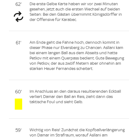
62'
Die erste Gelbe Karte haben wir vor zwei Minuten
gesehen, jetzt auch die ersten Wechsel auf beiden
Seiten: Bei den Gästen übernimmt Königsdörffer in
der Offensive für Karabec.
61'
Am Ende geht die Fahne hoch, dennoch kommt in
dieser Phase nur Elversberg zu Chancen. Asllani kam
bei einem langen Ball aus dem Abseits und hatte
Petkov mit einem Querpass bedient. Gute Bewegung
von Petkov, der aus zwölf Metern aber ohnehin am
starken Heuer Fernandes scheitert.
60'
Im Anschluss an den daraus resultierenden Eckball
verliert Damar den Ball an Reis, zieht dann das
taktische Foul und sieht Gelb.
59'
Wichtig von Reis! Zunächst die Kopfballverlängerung
von Damar im Strafraum, worauf Asllani am