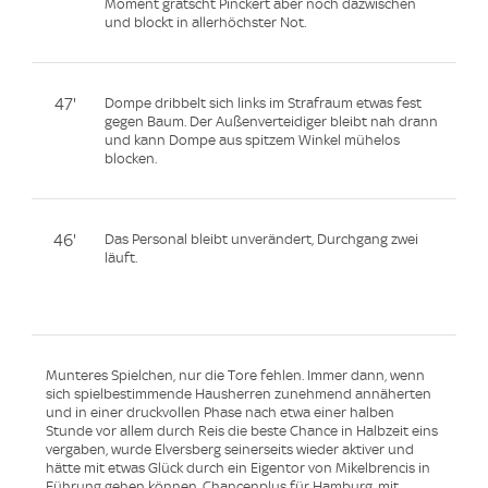
Moment grätscht Pinckert aber noch dazwischen
und blockt in allerhöchster Not.
47'
Dompe dribbelt sich links im Strafraum etwas fest
gegen Baum. Der Außenverteidiger bleibt nah drann
und kann Dompe aus spitzem Winkel mühelos
blocken.
46'
Das Personal bleibt unverändert, Durchgang zwei
läuft.
Munteres Spielchen, nur die Tore fehlen. Immer dann, wenn
sich spielbestimmende Hausherren zunehmend annäherten
und in einer druckvollen Phase nach etwa einer halben
Stunde vor allem durch Reis die beste Chance in Halbzeit eins
vergaben, wurde Elversberg seinerseits wieder aktiver und
hätte mit etwas Glück durch ein Eigentor von Mikelbrencis in
Führung gehen können. Chancenplus für Hamburg, mit