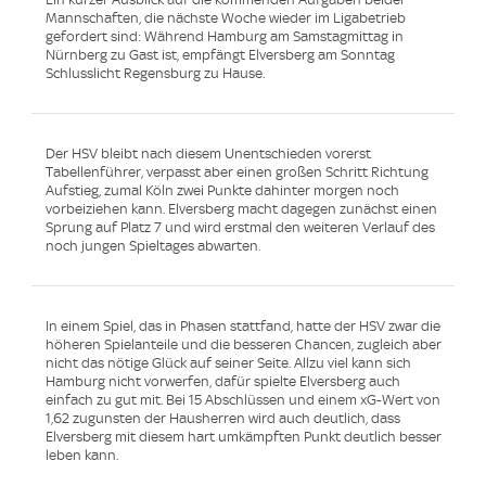
Mannschaften, die nächste Woche wieder im Ligabetrieb
gefordert sind: Während Hamburg am Samstagmittag in
Nürnberg zu Gast ist, empfängt Elversberg am Sonntag
Schlusslicht Regensburg zu Hause.
Der HSV bleibt nach diesem Unentschieden vorerst
Tabellenführer, verpasst aber einen großen Schritt Richtung
Aufstieg, zumal Köln zwei Punkte dahinter morgen noch
vorbeiziehen kann. Elversberg macht dagegen zunächst einen
Sprung auf Platz 7 und wird erstmal den weiteren Verlauf des
noch jungen Spieltages abwarten.
In einem Spiel, das in Phasen stattfand, hatte der HSV zwar die
höheren Spielanteile und die besseren Chancen, zugleich aber
nicht das nötige Glück auf seiner Seite. Allzu viel kann sich
Hamburg nicht vorwerfen, dafür spielte Elversberg auch
einfach zu gut mit. Bei 15 Abschlüssen und einem xG-Wert von
1,62 zugunsten der Hausherren wird auch deutlich, dass
Elversberg mit diesem hart umkämpften Punkt deutlich besser
leben kann.