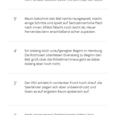
5'
Baum bekommt den Ball rechts rausgespielt, macht
einige Schritte und spielt auf Sechzehnerhöhe flach
nach innen. Elfaldi fälscht noch leicht ab, Heuer
Fernandes kann anschließend sicher zupacken.
4'
Ein bislang doch unaufgeregter Beginn in Hamburg.
Die Rothosen überlassen Elversberg zu Beginn den
Ball, groß über die Mittellinie hinaus geht es dabei
bislang aber noch nicht.
2'
Der HSV schiebt in vorderster Front hoch drauf, die
Saarländer zeigen sich aber unbeeindruckt und
lösen es auf engstem Raum spielerisch auf.
Nach einem langen Schlag kommt Asllani über