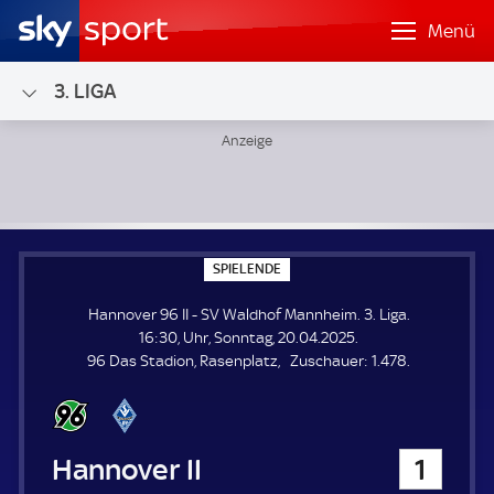
Menü
3. LIGA
Hannover 96 II - SV Waldhof Mannheim; 3. Liga
S
SPIELENDE
P
I
Hannover 96 II - SV Waldhof Mannheim. 3. Liga.
E
L
16:30, Uhr, Sonntag, 20.04.2025.
E
Z
96 Das Stadion, Rasenplatz
Zuschauer:
1.478.
N
D
u
E
s
c
h
Hannover 96 II
1
a