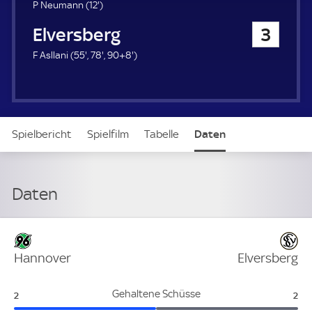
u
1
P Neumann (
12'
)
e
2
SV Elversberg
3
r
.
m
5
7
9
F Asllani (
55'
,
78'
,
90+8'
)
i
5
8
8
n
.
.
.
u
m
m
m
t
i
i
i
e
n
n
n
Spielbericht
Spielfilm
Tabelle
Daten
u
u
u
t
t
t
e
e
e
Aufstellung
Live
Daten
Verteidigung
Hannover
Elversberg
Hannover:
Elv
Gehaltene Schüsse
2
2