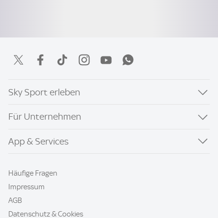
Sky Sport erleben
Für Unternehmen
App & Services
Häufige Fragen
Impressum
AGB
Datenschutz & Cookies