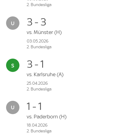
2. Bundesliga
3 - 3
vs.
Münster
(H)
03.05.2026
2. Bundesliga
3 - 1
vs.
Karlsruhe
(A)
25.04.2026
2. Bundesliga
1 - 1
vs.
Paderborn
(H)
18.04.2026
2. Bundesliga