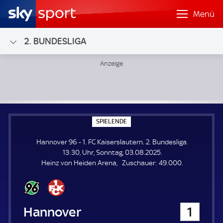
Menü
2. BUNDESLIGA
Hannover 96 - 1. FC Kaiserslautern; 2. Bundesliga
S
SPIELENDE
P
I
Hannover 96 - 1. FC Kaiserslautern. 2. Bundesliga.
E
L
13:30, Uhr, Sonntag, 03.08.2025.
E
Z
Heinz von Heiden Arena
Zuschauer:
49.000.
N
D
u
E
s
c
h
Hannover 96
1
a