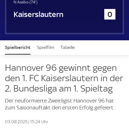
u
7
N Aséko (
74'
)
e
4
1. FC Kaiserslautern
0
r
.
m
i
n
u
t
Spielbericht
Spielfilm
Tabelle
e
News & Video
Daten
Aufstellung
Live
Hannover 96 gewinnt gegen
den 1. FC Kaiserslautern in der
2. Bundesliga am 1. Spieltag
Der neuformierte Zweitligist Hannover 96 hat
zum Saisonauftakt den ersten Erfolg gefeiert.
03.08.2025 | 15:24 Uhr