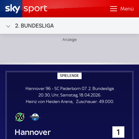
Menü
2. BUNDESLIGA
Hannover 96 - SC Paderborn 07; 2. Bundesliga
S
SPIELENDE
P
I
Hannover 96 - SC Paderborn 07. 2. Bundesliga.
E
L
20:30, Uhr, Samstag, 18.04.2026.
E
Z
Heinz von Heiden Arena
Zuschauer:
49.000.
N
D
u
E
s
c
h
Hannover 96
1
a