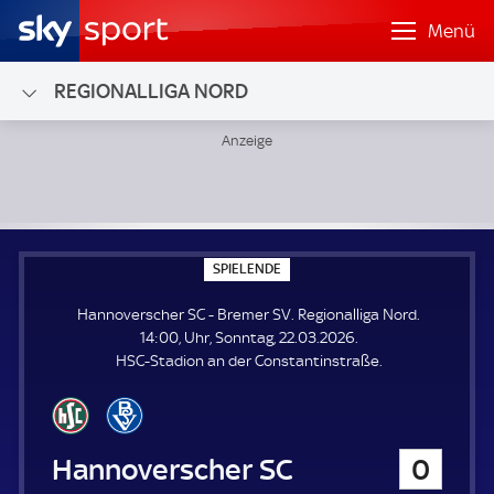
Menü
REGIONALLIGA NORD
Hannoverscher SC - Bremer SV; Regionalliga Nord
S
SPIELENDE
P
I
Hannoverscher SC - Bremer SV. Regionalliga Nord.
E
L
14:00, Uhr, Sonntag, 22.03.2026.
E
HSC-Stadion an der Constantinstraße.
N
D
E
Hannoverscher SC
0