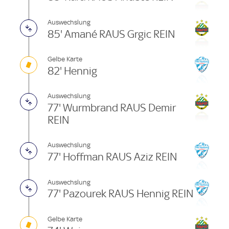
Auswechslung
85' Amané RAUS Grgic REIN
Gelbe Karte
82' Hennig
Auswechslung
77' Wurmbrand RAUS Demir
REIN
Auswechslung
77' Hoffman RAUS Aziz REIN
Auswechslung
77' Pazourek RAUS Hennig REIN
Gelbe Karte