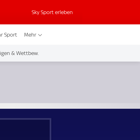
Sky Sport erleben
r Sport
Mehr
igen & Wettbew.