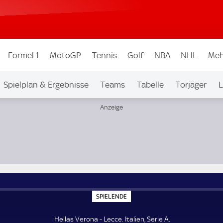
Formel 1
MotoGP
Tennis
Golf
NBA
NHL
Meh
Spielplan & Ergebnisse
Teams
Tabelle
Torjäger
L
S
SPIELENDE
P
I
E
Hellas Verona - Lecce. Italien, Serie A.