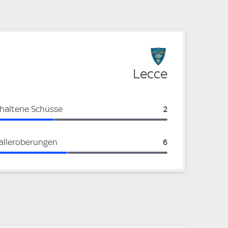
Lecce
haltene Schüsse
Lecce:
2
alleroberungen
Lecce:
6