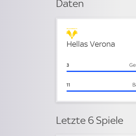
Daten
Verteidigung
Hellas Verona
Hellas Verona:
Ge
3
Hellas Verona:
B
11
Letzte 6 Spiele