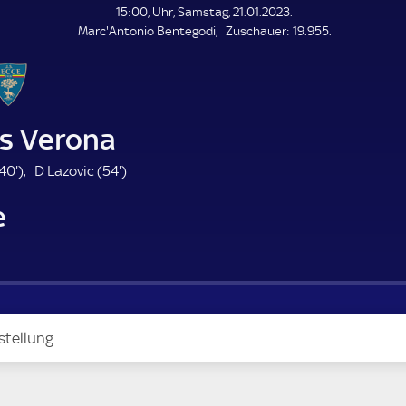
L
15:00, Uhr, Samstag, 21.01.2023.
E
Z
Marc'Antonio Bentegodi
Zuschauer:
19.955.
N
D
u
E
s
c
h
a
as Verona
u
e
4
5
40'
)
D Lazovic (
54'
)
r
0
4
e
.
.
m
m
i
i
n
n
u
u
t
t
e
e
stellung