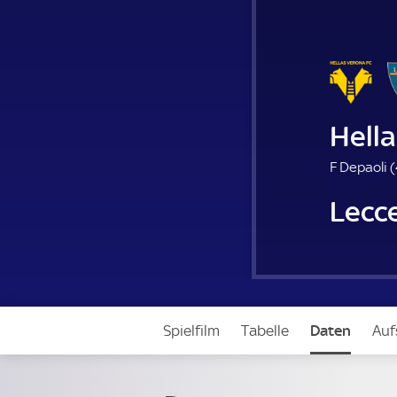
Hell
F Depaoli (
Lecc
Spielfilm
Tabelle
Daten
Auf