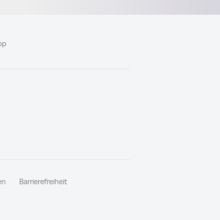
pp
en
Barrierefreiheit