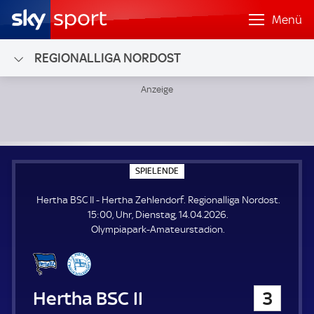
Menü
REGIONALLIGA NORDOST
Hertha BSC II - Hertha Zehlendorf; Regionalliga Nordost
S
SPIELENDE
P
I
Hertha BSC II - Hertha Zehlendorf. Regionalliga Nordost.
E
L
15:00, Uhr, Dienstag, 14.04.2026.
E
Olympiapark-Amateurstadion.
N
D
E
Hertha BSC II
3