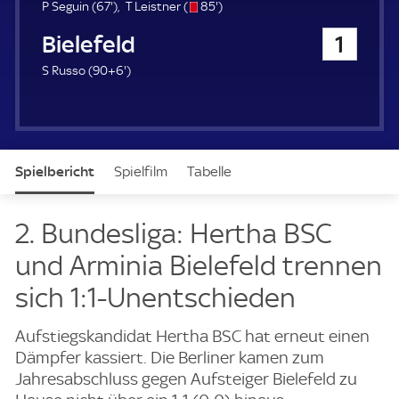
u
6
s
8
P Seguin (
67'
)
T Leistner (
85'
)
e
7
/
5
Arminia Bielefeld
1
r
.
o
.
m
m
9
S Russo (
90+6'
)
i
i
6
n
n
.
u
u
m
t
t
i
e
e
n
Spielbericht
Spielfilm
Tabelle
u
t
e
News & Video
Daten
Aufstellung
Live
2. Bundesliga: Hertha BSC
und Arminia Bielefeld trennen
sich 1:1-Unentschieden
Aufstiegskandidat Hertha BSC hat erneut einen
Dämpfer kassiert. Die Berliner kamen zum
Jahresabschluss gegen Aufsteiger Bielefeld zu