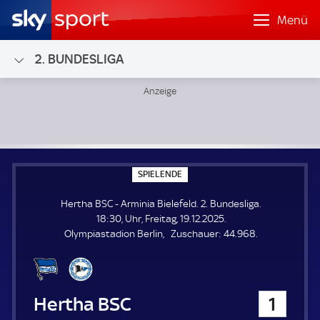
Menü
2. BUNDESLIGA
Hertha BSC - Arminia Bielefeld; 2. Bundesliga
S
SPIELENDE
P
I
Hertha BSC - Arminia Bielefeld. 2. Bundesliga.
E
L
18:30, Uhr, Freitag, 19.12.2025.
E
Z
Olympiastadion Berlin
Zuschauer:
44.968.
N
D
u
E
s
c
h
Hertha BSC
1
a