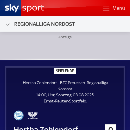
Menü
REGIONALLIGA NORDOST
Hertha Zehlendorf - BFC Preussen; Regionalliga Nordost
S
SPIELENDE
P
I
Hertha Zehlendorf - BFC Preussen. Regionalliga
E
L
Nordost.
E
14:00, Uhr, Sonntag, 03.08.2025.
N
D
Ernst-Reuter-Sportfeld.
E
Hertha Zehlendorf
0