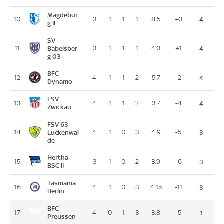
Magdebur
10
3
1
1
1
8:5
+3
4
g II
SV
11
Babelsber
3
1
1
1
4:3
+1
4
g 03
BFC
12
4
1
1
2
5:7
-2
4
Dynamo
FSV
13
4
1
1
2
3:7
-4
4
Zwickau
FSV 63
14
Luckenwal
4
1
0
3
4:9
-5
3
de
Hertha
15
3
1
0
2
3:9
-6
3
BSC II
Tasmania
16
4
1
0
3
4:15
-11
3
Berlin
BFC
17
4
0
1
3
3:8
-5
1
Preussen