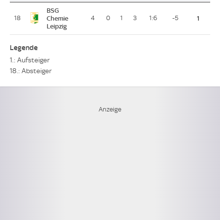
BSG
18
Chemie
4
0
1
3
1:6
-5
1
Leipzig
Legende
1.: Aufsteiger
18.: Absteiger