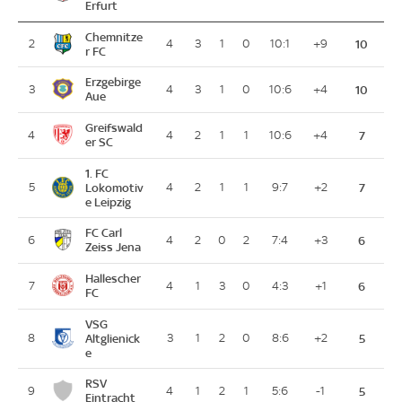
Erfurt
Chemnitze
2
4
3
1
0
10:1
+9
10
r FC
Erzgebirge
3
4
3
1
0
10:6
+4
10
Aue
Greifswald
4
4
2
1
1
10:6
+4
7
er SC
1. FC
5
Lokomotiv
4
2
1
1
9:7
+2
7
e Leipzig
FC Carl
6
4
2
0
2
7:4
+3
6
Zeiss Jena
Hallescher
7
4
1
3
0
4:3
+1
6
FC
VSG
8
Altglienick
3
1
2
0
8:6
+2
5
e
RSV
9
4
1
2
1
5:6
-1
5
Eintracht