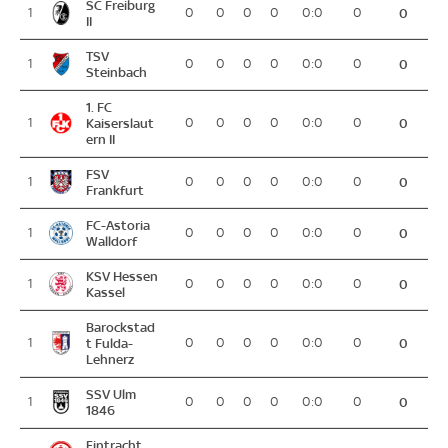
SC Freiburg
1
0
0
0
0
0:0
0
0
II
TSV
1
0
0
0
0
0:0
0
0
Steinbach
1. FC
1
Kaiserslaut
0
0
0
0
0:0
0
0
ern II
FSV
1
0
0
0
0
0:0
0
0
Frankfurt
FC-Astoria
1
0
0
0
0
0:0
0
0
Walldorf
KSV Hessen
1
0
0
0
0
0:0
0
0
Kassel
Barockstad
1
t Fulda-
0
0
0
0
0:0
0
0
Lehnerz
SSV Ulm
1
0
0
0
0
0:0
0
0
1846
Eintracht