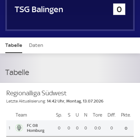
TSG Balingen
0
Tabelle
Daten
Tabelle
Regionalliga Südwest
14:42 Uhr, Montag, 13.07.2026
Letzte Aktualisierung:
Team
Team
Sp.
Spiele
S
Siege
U
Unentschieden
N
Niederlagen
Tore
Tore
Diff.
Differenz
Pkte.
Pun
Platz
FC 08
1
0
0
0
0
0:0
0
0
Homburg