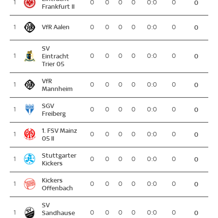
1
0
0
0
0
0:0
0
0
Frankfurt II
VfR Aalen
1
0
0
0
0
0:0
0
0
SV
1
Eintracht
0
0
0
0
0:0
0
0
Trier 05
VfR
1
0
0
0
0
0:0
0
0
Mannheim
SGV
1
0
0
0
0
0:0
0
0
Freiberg
1. FSV Mainz
1
0
0
0
0
0:0
0
0
05 II
Stuttgarter
1
0
0
0
0
0:0
0
0
Kickers
Kickers
1
0
0
0
0
0:0
0
0
Offenbach
SV
1
Sandhause
0
0
0
0
0:0
0
0