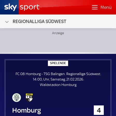
Menü
REGIONALLIGA SÜDWEST
FC 08 Homburg - TSG Balingen; Regionalliga Südwest
S
SPIELENDE
P
I
FC 08 Homburg - TSG Balingen. Regionalliga Südwest.
E
L
14:00, Uhr, Samstag, 21.02.2026.
E
Waldstadion Homburg.
N
D
E
FC 08 Homburg
4