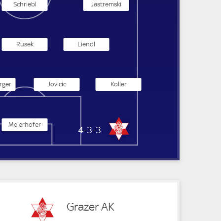
Schriebl
Jastremski
Rusek
Liendl
rger
Jovicic
Koller
Meierhofer
Grazer AK
4-3-3
Grazer AK