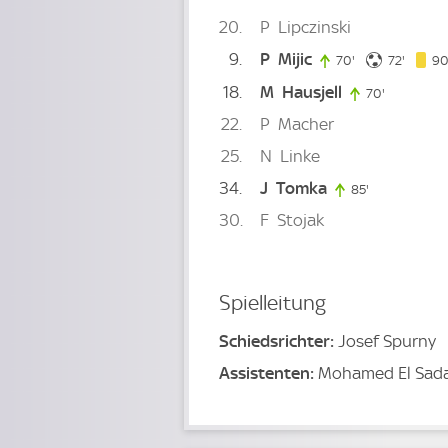
20
P
Lipczinski
9
P
Mijic
72. min
70'
70. minute
72'
90
18
M
Hausjell
70'
70. minute
22
P
Macher
25
N
Linke
34
J
Tomka
85'
85. minute
30
F
Stojak
Spielleitung
Schiedsrichter:
Josef Spurny
Assistenten:
Mohamed El Sada