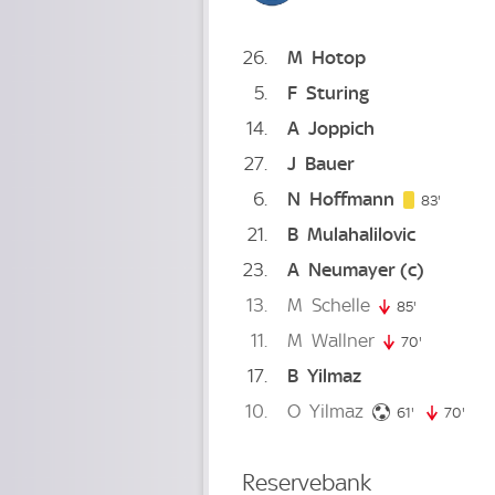
26
M
Hotop
5
F
Sturing
14
A
Joppich
27
J
Bauer
6
N
Hoffmann
83. min
83'
21
B
Mulahalilovic
23
A
Neumayer
(c)
13
M
Schelle
85'
85. minute
11
M
Wallner
70'
70. minute
17
B
Yilmaz
10
O
Yilmaz
61. minute
61'
70'
70. 
Reservebank