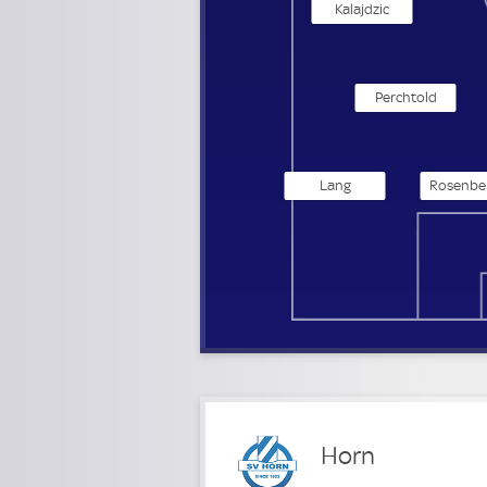
Kalajdzic
Perchtold
Lang
Rosenbe
Horn