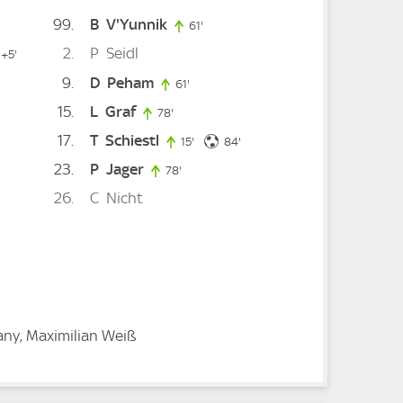
99
B
V'Yunnik
61'
61. minute
2
P
Seidl
ute
95. minute
+5'
9
D
Peham
61'
61. minute
15
L
Graf
78'
78. minute
17
T
Schiestl
84. minute
15'
15. minute
84'
23
P
Jager
78'
78. minute
26
C
Nicht
ny, Maximilian Weiß