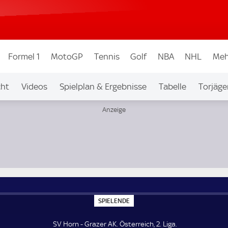
Formel 1
MotoGP
Tennis
Golf
NBA
NHL
Meh
cht
Videos
Spielplan & Ergebnisse
Tabelle
Torjäge
S
SPIELENDE
P
I
E
SV Horn - Grazer AK. Österreich, 2. Liga.