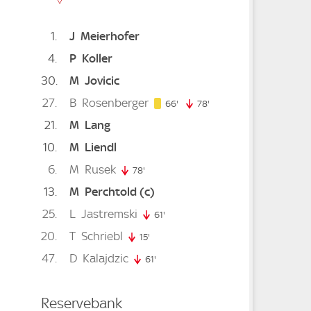
1
J
Meierhofer
4
P
Koller
30
M
Jovicic
27
B
Rosenberger
66. minute
66'
78'
78. minute
21
M
Lang
ute
10
M
Liendl
6
M
Rusek
78'
78. minute
13
M
Perchtold
(c)
25
L
Jastremski
61'
61. minute
20
T
Schriebl
15'
15. minute
47
D
Kalajdzic
minute
61'
61. minute
Reservebank