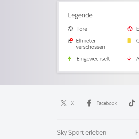
Legende
Tore
E
Elfmeter
G
verschossen
Eingewechselt
A
X
Facebook
Sky Sport erleben
F