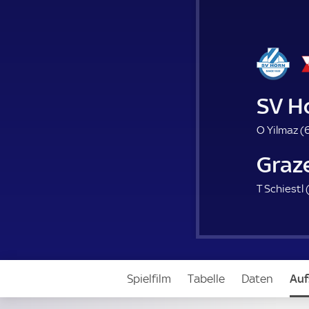
SV H
O Yilmaz (
6
Graz
T Schiestl 
Spielfilm
Tabelle
Daten
Auf