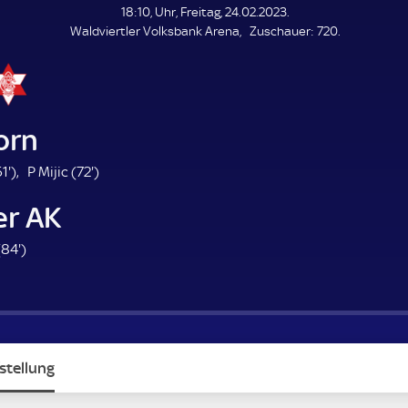
L
18:10, Uhr, Freitag, 24.02.2023.
E
Z
Waldviertler Volksbank Arena
Zuschauer:
720.
N
D
u
E
s
c
h
a
orn
u
e
6
7
1'
)
P Mijic (
72'
)
r
1
2
er AK
.
.
m
m
8
(
84'
)
i
i
4
n
n
.
u
u
m
t
t
i
e
e
n
stellung
u
t