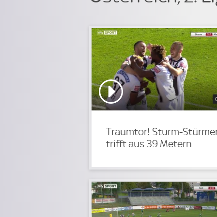
Traumtor! Sturm-Stürme
trifft aus 39 Metern