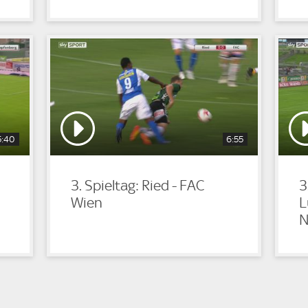
5:40
6:55
3. Spieltag: Ried - FAC
3
Wien
L
N