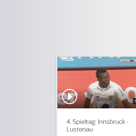
4. Spieltag: Innsbruck -
Lustenau