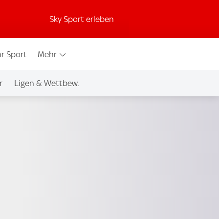
Sky Sport erleben
r Sport
Mehr
r
Ligen & Wettbew.