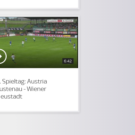
6:42
. Spieltag: Austria
ustenau - Wiener
eustadt