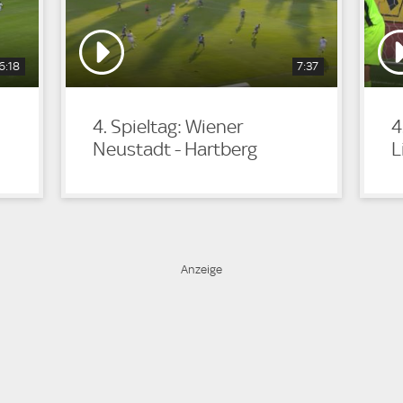
6:18
7:37
4. Spieltag: Wiener
4
Neustadt - Hartberg
L