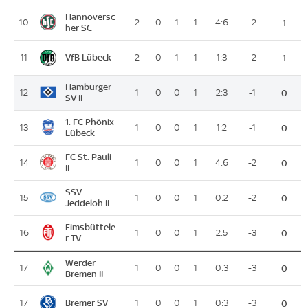
Hannoversc
10
2
0
1
1
4:6
-2
1
her SC
VfB Lübeck
11
2
0
1
1
1:3
-2
1
Hamburger
12
1
0
0
1
2:3
-1
0
SV II
1. FC Phönix
13
1
0
0
1
1:2
-1
0
Lübeck
FC St. Pauli
14
1
0
0
1
4:6
-2
0
II
SSV
15
1
0
0
1
0:2
-2
0
Jeddeloh II
Eimsbüttele
16
1
0
0
1
2:5
-3
0
r TV
Werder
17
1
0
0
1
0:3
-3
0
Bremen II
Bremer SV
17
1
0
0
1
0:3
-3
0