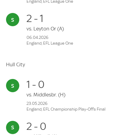
England, EFL League One
2 - 1
vs.
Leyton Or
(A)
06.04.2026
England, EFL League One
Hull City
1 - 0
vs.
Middlesbr.
(H)
23.05.2026
England, EFL Championship Play-Offs Final
2 - 0