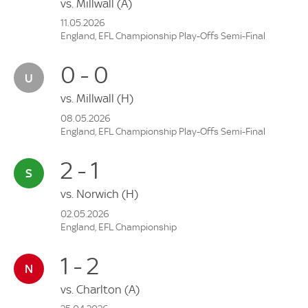
vs.
Millwall
(A)
11.05.2026
England, EFL Championship Play-Offs Semi-Final
0 - 0
vs.
Millwall
(H)
08.05.2026
England, EFL Championship Play-Offs Semi-Final
2 - 1
vs.
Norwich
(H)
02.05.2026
England, EFL Championship
1 - 2
vs.
Charlton
(A)