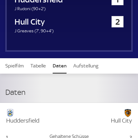
a
u
9
J Rudoni (
90+2'
)
e
2
Hull City
2
r
.
m
7
9
J Greaves (
7'
,
90+4'
)
i
.
4
n
m
.
u
i
m
t
n
i
e
u
n
Spielfilm
Tabelle
Daten
Aufstellung
t
u
e
t
e
Live
Daten
Verteidigung
Huddersfield
Hull City
Huddersfield:
Hull
Gehaltene Schüsse
1
2