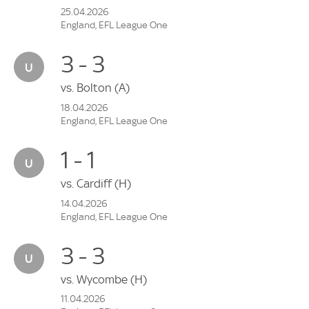
25.04.2026
England, EFL League One
3 - 3
vs.
Bolton
(A)
18.04.2026
England, EFL League One
1 - 1
vs.
Cardiff
(H)
14.04.2026
England, EFL League One
3 - 3
vs.
Wycombe
(H)
11.04.2026