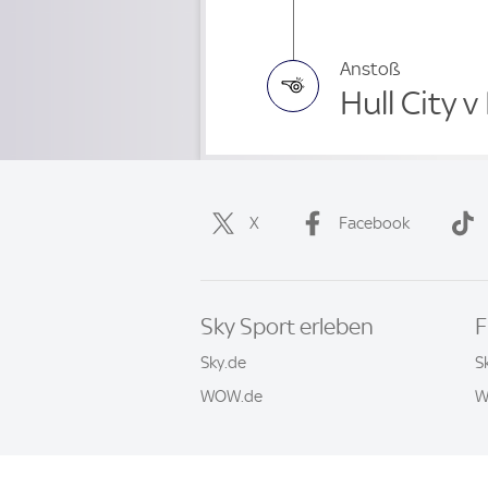
Anstoß
Hull City 
X
Facebook
Sky Sport erleben
F
Sky.de
S
WOW.de
W