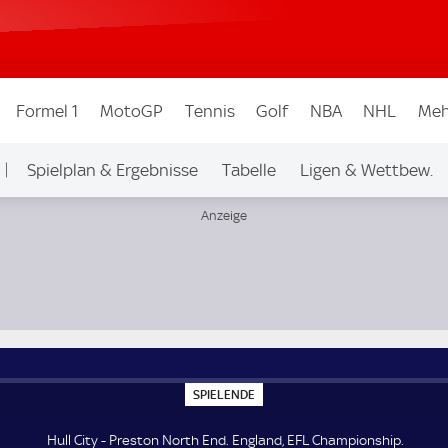
Formel 1
MotoGP
Tennis
Golf
NBA
NHL
Meh
Spielplan & Ergebnisse
Tabelle
Ligen & Wettbew.
S
SPIELENDE
P
I
E
Hull City - Preston North End. England, EFL Championship.