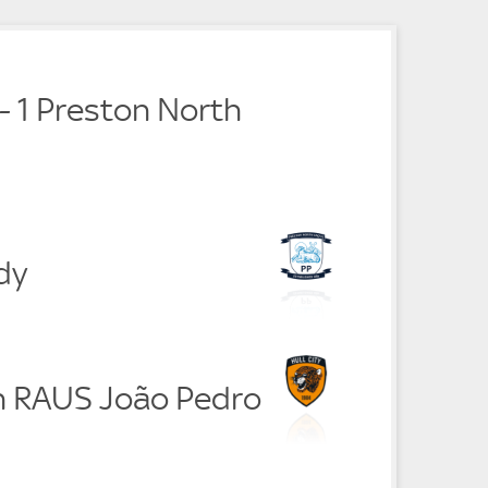
e
 - 1 Preston North
dy
h RAUS João Pedro