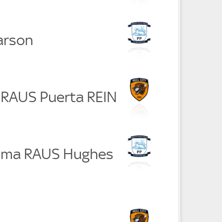
arson
e RAUS Puerta REIN
oma RAUS Hughes