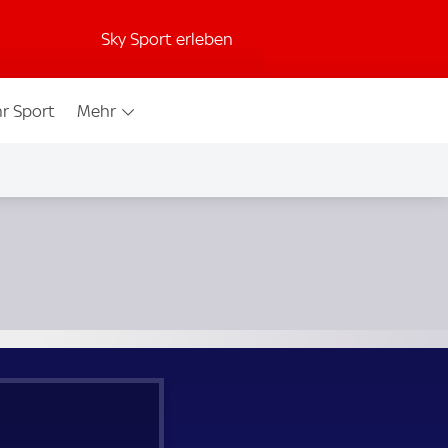
Sky Sport erleben
r Sport
Mehr