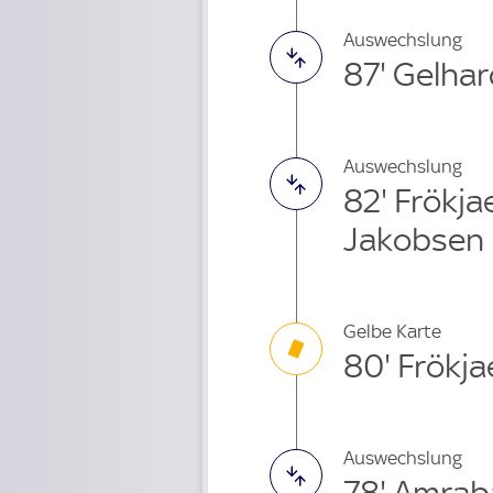
Auswechslung
87' Gelha
Auswechslung
82' Frökj
Jakobsen 
Gelbe Karte
80' Frökj
Auswechslung
78' Amrab