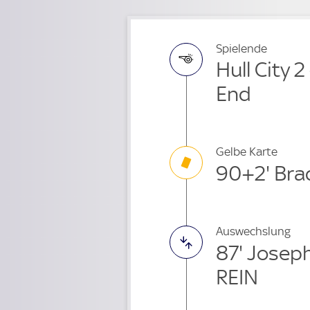
Spielende
Hull City 2
End
Gelbe Karte
90+2' Bra
Auswechslung
87' Josep
REIN