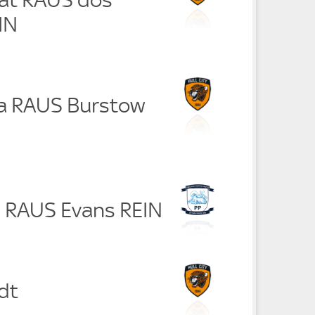
IN
a RAUS Burstow
n RAUS Evans REIN
dt