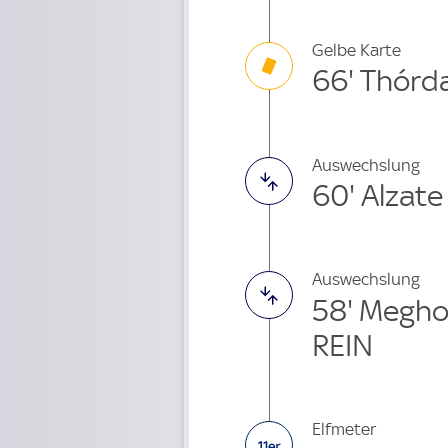
Gelbe Karte
66' Thórd
Auswechslung
60' Alzat
Auswechslung
58' Megh
REIN
Elfmeter