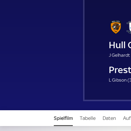
Hull 
J Gelhardt 
Pres
L Gibson (
Spielfilm
Tabelle
Daten
Auf