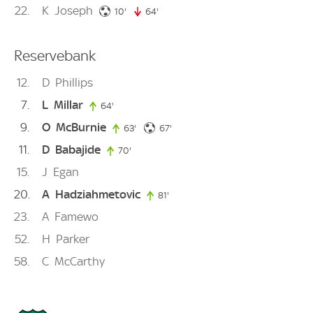
22
K
Joseph
10. minute
10'
64'
64. minute
Reservebank
12
D
Phillips
7
L
Millar
64'
64. minute
9
O
McBurnie
67. minute
63'
63. minute
67'
11
D
Babajide
70'
70. minute
15
J
Egan
20
A
Hadziahmetovic
81'
81. minute
23
A
Famewo
52
H
Parker
58
C
McCarthy