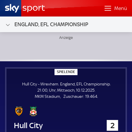
Menü
ENGLAND, EFL CHAMPIONSHIP
Hull City - Wrexham; England, EFL Championship
S
SPIELENDE
P
I
Hull City - Wrexham. England, EFL Championship.
E
L
21:00, Uhr, Mittwoch, 10.12.2025.
E
Z
MKM Stadium
Zuschauer:
19.464.
N
D
u
E
s
c
h
Hull City
2
a