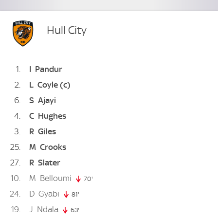
Hull City
1
I
Pandur
2
L
Coyle
(c)
6
S
Ajayi
4
C
Hughes
3
R
Giles
25
M
Crooks
27
R
Slater
10
M
Belloumi
70'
70. minute
24
D
Gyabi
81'
81. minute
19
J
Ndala
63'
63. minute