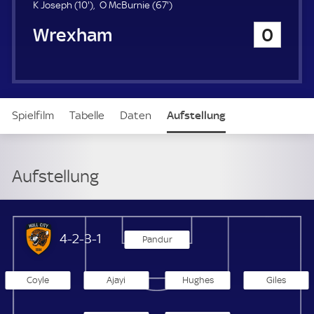
u
1
6
K Joseph (
10'
)
O McBurnie (
67'
)
e
0
7
Wrexham
0
r
.
.
m
m
i
i
n
n
u
u
t
t
Spielfilm
Tabelle
Daten
Aufstellung
e
e
Aufstellung
Hull City
4-2-3-1
Pandur
Coyle
Ajayi
Hughes
Giles