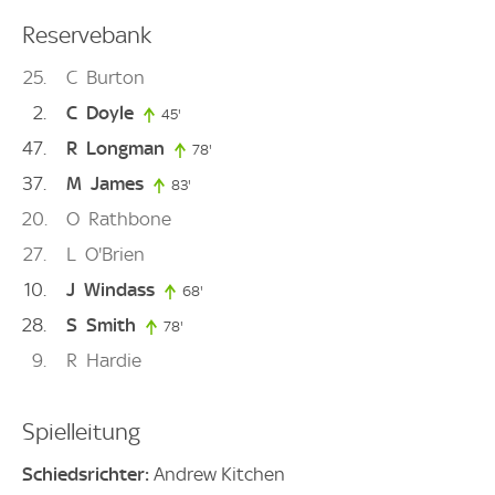
Reservebank
25
C
Burton
2
C
Doyle
45'
45. minute
47
R
Longman
78'
78. minute
37
M
James
83'
83. minute
20
O
Rathbone
27
L
O'Brien
10
J
Windass
68'
68. minute
28
S
Smith
78'
78. minute
9
R
Hardie
Spielleitung
Schiedsrichter:
Andrew Kitchen