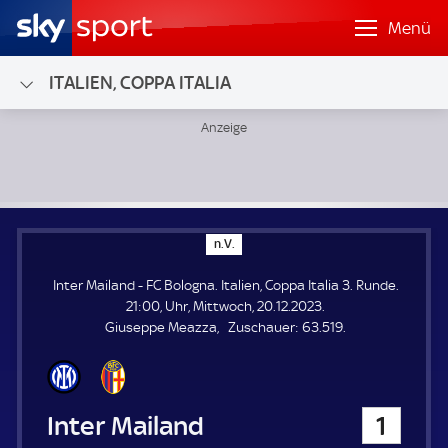
Menü
ITALIEN, COPPA ITALIA
Inter Mailand - FC Bologna; Italien, Coppa Italia 3. Runde
n
n.V.
.
V
Inter Mailand - FC Bologna. Italien, Coppa Italia 3. Runde.
.
21:00, Uhr, Mittwoch, 20.12.2023.
Z
Giuseppe Meazza
Zuschauer:
63.519.
u
s
c
h
Inter Mailand
1
a