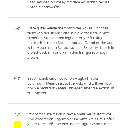
Vazquez, der ihn volley mit dem Vollspann rechts
unten einschweißt.
53'
Erste gute Gelegenheit nach der Pause! Sanchez
zieht von der linken Seite in die Mitte und könnte
schießen. Stattdessen legt der Angreifer klug
halbrechts in den Sechzehner auf Darmian, der aus
zehn Metern zum Schuss kommt. Sabelli wirft sich in
die Schussbahn und kann den Ball gerade noch
blocken.
50'
Sabelli spielt einen schönen Flugball in den
Strafraum. Messias ist aufgerückt und will per Kopf
noch einmal auf Retegui ablegen, aber die Aktion ist
zu ungenau.
47'
Strootman stellt sich direkt einmal bei Lautaro vor
und checkt den Argentinier im Mittelkreis um. Dafür
gibt es Freistoß und eine berechtigte Gelbe Karte.