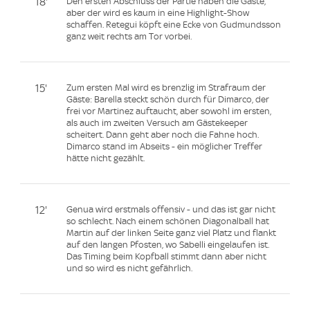
18'
Den ersten Abschluss der Partie haben die Gäste,
aber der wird es kaum in eine Highlight-Show
schaffen. Retegui köpft eine Ecke von Gudmundsson
ganz weit rechts am Tor vorbei.
15'
Zum ersten Mal wird es brenzlig im Strafraum der
Gäste: Barella steckt schön durch für Dimarco, der
frei vor Martinez auftaucht, aber sowohl im ersten,
als auch im zweiten Versuch am Gästekeeper
scheitert. Dann geht aber noch die Fahne hoch.
Dimarco stand im Abseits - ein möglicher Treffer
hätte nicht gezählt.
12'
Genua wird erstmals offensiv - und das ist gar nicht
so schlecht. Nach einem schönen Diagonalball hat
Martin auf der linken Seite ganz viel Platz und flankt
auf den langen Pfosten, wo Sabelli eingelaufen ist.
Das Timing beim Kopfball stimmt dann aber nicht
und so wird es nicht gefährlich.