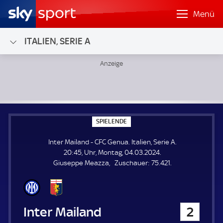
Menü
ITALIEN, SERIE A
Inter Mailand - CFC Genua; Italien, Serie A
S
SPIELENDE
P
I
Inter Mailand - CFC Genua. Italien, Serie A.
E
L
20:45, Uhr, Montag, 04.03.2024.
E
Z
Giuseppe Meazza
Zuschauer:
75.421.
N
D
u
E
s
c
h
Inter Mailand
2
a