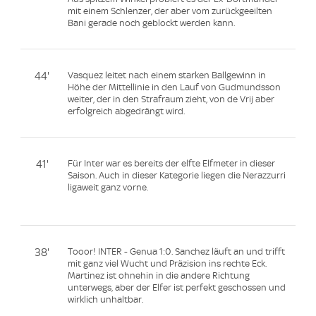
mit einem Schlenzer, der aber vom zurückgeeilten
Bani gerade noch geblockt werden kann.
44'
Vasquez leitet nach einem starken Ballgewinn in
Höhe der Mittellinie in den Lauf von Gudmundsson
weiter, der in den Strafraum zieht, von de Vrij aber
erfolgreich abgedrängt wird.
41'
Für Inter war es bereits der elfte Elfmeter in dieser
Saison. Auch in dieser Kategorie liegen die Nerazzurri
ligaweit ganz vorne.
38'
Tooor! INTER - Genua 1:0. Sanchez läuft an und trifft
mit ganz viel Wucht und Präzision ins rechte Eck.
Martinez ist ohnehin in die andere Richtung
unterwegs, aber der Elfer ist perfekt geschossen und
wirklich unhaltbar.