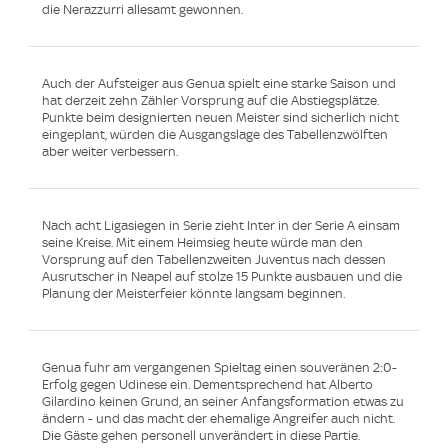
die Nerazzurri allesamt gewonnen.
Auch der Aufsteiger aus Genua spielt eine starke Saison und
hat derzeit zehn Zähler Vorsprung auf die Abstiegsplätze.
Punkte beim designierten neuen Meister sind sicherlich nicht
eingeplant, würden die Ausgangslage des Tabellenzwölften
aber weiter verbessern.
Nach acht Ligasiegen in Serie zieht Inter in der Serie A einsam
seine Kreise. Mit einem Heimsieg heute würde man den
Vorsprung auf den Tabellenzweiten Juventus nach dessen
Ausrutscher in Neapel auf stolze 15 Punkte ausbauen und die
Planung der Meisterfeier könnte langsam beginnen.
Genua fuhr am vergangenen Spieltag einen souveränen 2:0-
Erfolg gegen Udinese ein. Dementsprechend hat Alberto
Gilardino keinen Grund, an seiner Anfangsformation etwas zu
ändern - und das macht der ehemalige Angreifer auch nicht.
Die Gäste gehen personell unverändert in diese Partie.