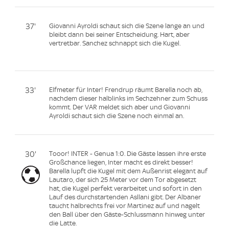
37'
Giovanni Ayroldi schaut sich die Szene lange an und
bleibt dann bei seiner Entscheidung. Hart, aber
vertretbar. Sanchez schnappt sich die Kugel.
33'
Elfmeter für Inter! Frendrup räumt Barella noch ab,
nachdem dieser halblinks im Sechzehner zum Schuss
kommt. Der VAR meldet sich aber und Giovanni
Ayroldi schaut sich die Szene noch einmal an.
30'
Tooor! INTER - Genua 1:0. Die Gäste lassen ihre erste
Großchance liegen, Inter macht es direkt besser!
Barella lupft die Kugel mit dem Außenrist elegant auf
Lautaro, der sich 25 Meter vor dem Tor abgesetzt
hat, die Kugel perfekt verarbeitet und sofort in den
Lauf des durchstartenden Asllani gibt. Der Albaner
taucht halbrechts frei vor Martinez auf und nagelt
den Ball über den Gäste-Schlussmann hinweg unter
die Latte.