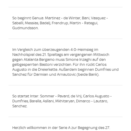
So beginnt Genua: Martinez - de Winter, Bani, Vasquez -
Sabelli, Messias, Badelj, Frendrup, Martin - Retegui,
Gudmundsson.
Im Vergleich zum überzeugenden 4:0-Heimsieg im
Nachholspiel des 21. Spieltags am vergangenen Mittwoch
gegen Atalanta Bergamo muss Simone Inzaghi auf den
gelbgesperrten Bastoni verzichten. Für ihn rückt Carlos
Augusto in die Dreierkette. Außerdem beginnen Dumfries und
Sanchez für Darmian und Arnautovic (beide Bank).
So startet Inter: Sommer - Pavard, de Vrij, Carlos Augusto -
Dumfries, Barella, Asllani, Mkhitaryan, Dimarco - Lautaro,
Sanchez.
Herzlich willkommen in der Serie A zur Begegnung des 27.