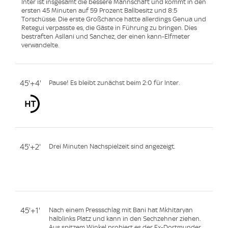
Inter ist insgesamt die bessere Mannschaft und kommt in den
ersten 45 Minuten auf 59 Prozent Ballbesitz und 8:5
Torschüsse. Die erste Großchance hatte allerdings Genua und
Retegui verpasste es, die Gäste in Führung zu bringen. Dies
bestraften Asllani und Sanchez, der einen kann-Elfmeter
verwandelte.
45'+4'
Pause! Es bleibt zunächst beim 2:0 für Inter.
45'+2'
Drei Minuten Nachspielzeit sind angezeigt.
45'+1'
Nach einem Pressschlag mit Bani hat Mkhitaryan
halblinks Platz und kann in den Sechzehner ziehen.
Aus spitzem Winkel probiert es der Ex-Dortmunder