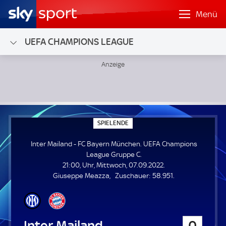
Menü
UEFA CHAMPIONS LEAGUE
Inter Mailand - FC Bayern München; UEFA Champions Lea
S
SPIELENDE
P
I
Inter Mailand - FC Bayern München. UEFA Champions
E
L
League Gruppe C.
E
21:00, Uhr, Mittwoch, 07.09.2022.
N
D
Z
Giuseppe Meazza
Zuschauer:
58.951.
E
u
s
c
h
Inter Mailand
0