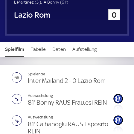
u
3
6
L Martínez (
3'
)
A Bonny (
61'
)
e
.
1
Lazio Rom
0
r
m
.
i
m
n
i
u
n
t
u
e
t
Spielfilm
Tabelle
Daten
Aufstellung
e
Live
Spielende
Inter Mailand 2 - 0 Lazio Rom
Auswechslung
81' Bonny RAUS Frattesi REIN
Auswechslung
81' Calhanoglu RAUS Esposito
REIN