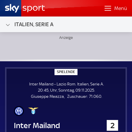
Menü
ITALIEN, SERIE A
Inter Mailand - Lazio Rom; Italien, Serie A
S
SPIELENDE
P
I
Inter Mailand - Lazio Rom. Italien, Serie A.
E
L
20:45, Uhr, Sonntag, 09.11.2025.
E
Z
Giuseppe Meazza
Zuschauer:
71.060.
N
D
u
E
s
c
h
Inter Mailand
2
a