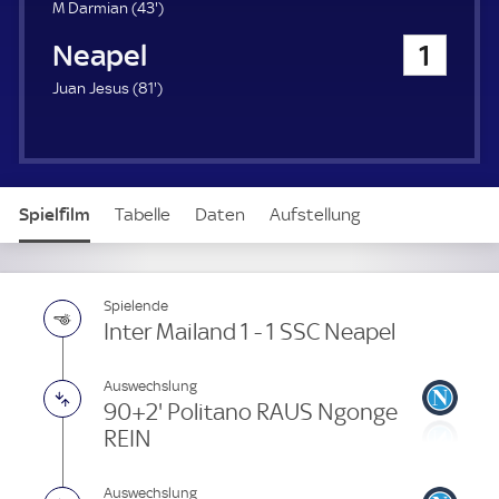
u
4
M Darmian (
43'
)
e
3
SSC Neapel
1
r
.
m
8
Juan Jesus (
81'
)
i
1
n
.
u
m
t
i
e
n
Spielfilm
Tabelle
Daten
Aufstellung
u
t
e
Live
Spielende
Inter Mailand 1 - 1 SSC Neapel
Auswechslung
90+2' Politano RAUS Ngonge
REIN
Auswechslung