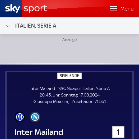
Menü
ITALIEN, SERIE A
Inter Mailand - SSC Neapel; Italien, Serie A
S
SPIELENDE
P
I
Inter Mailand - SSC Neapel. Italien, Serie A.
E
L
20:45, Uhr, Sonntag, 17.03.2024.
E
Z
Giuseppe Meazza
Zuschauer:
71.551.
N
D
u
E
s
c
h
Inter Mailand
1
a