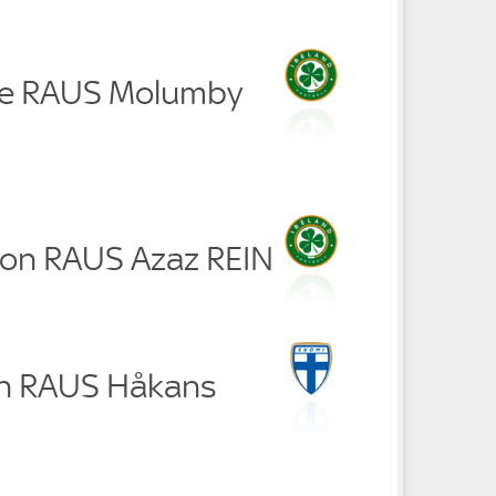
le RAUS Molumby
son RAUS Azaz REIN
n RAUS Håkans