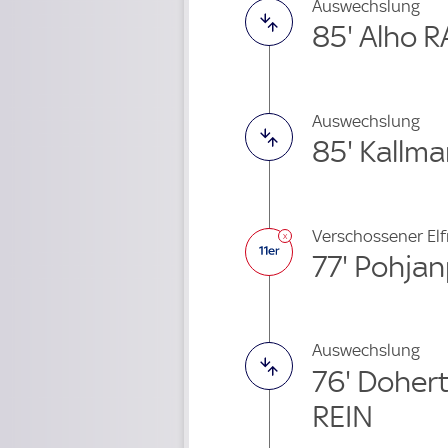
Auswechslung
85' Alho 
Auswechslung
85' Kallm
Verschossener El
77' Pohjan
Auswechslung
76' Doher
REIN