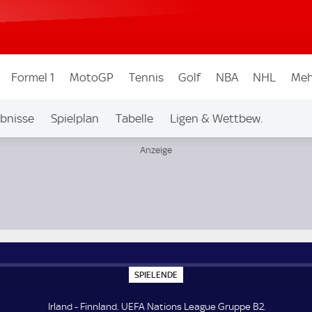
Formel 1
MotoGP
Tennis
Golf
NBA
NHL
Meh
bnisse
Spielplan
Tabelle
Ligen & Wettbew.
S
SPIELENDE
P
I
E
Irland - Finnland. UEFA Nations League Gruppe B2.