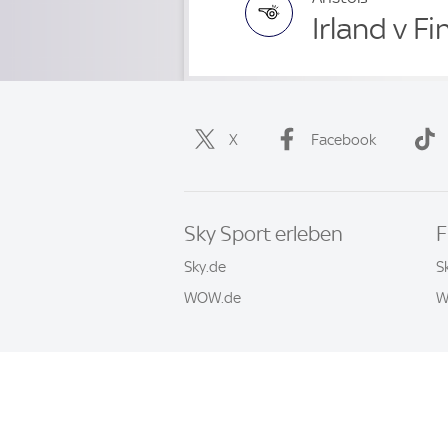
Irland v F
X
Facebook
Sky Sport erleben
F
Sky.de
S
WOW.de
W
Häufige Fragen
Impressum
AGB