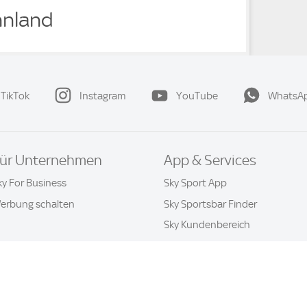
innland
TikTok
Instagram
YouTube
WhatsA
ür Unternehmen
App & Services
ky For Business
Sky Sport App
erbung schalten
Sky Sportsbar Finder
Sky Kundenbereich
Datenschutz & Cookies
Kontakt
Privatsphäre-Einstellung