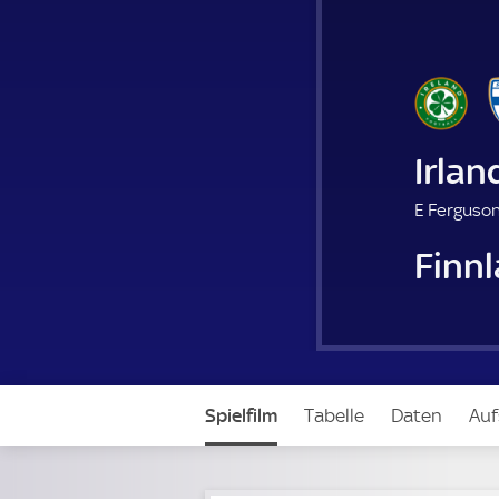
Irlan
E Ferguson
Finn
Spielfilm
Tabelle
Daten
Auf