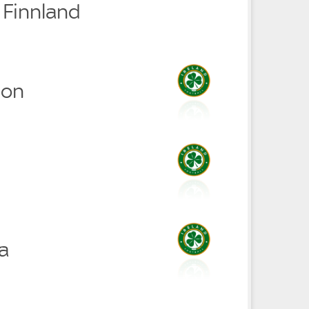
0 Finnland
son
a