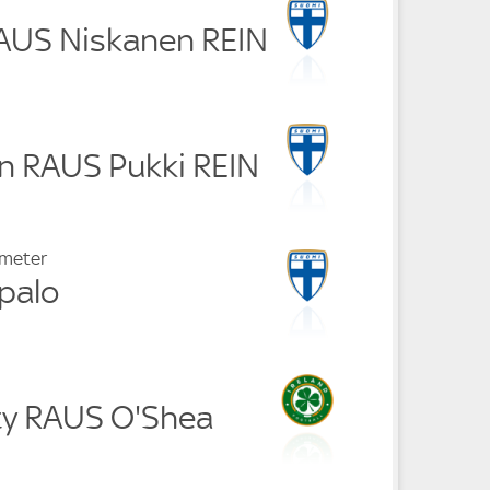
RAUS Niskanen REIN
an RAUS Pukki REIN
fmeter
palo
ty RAUS O'Shea