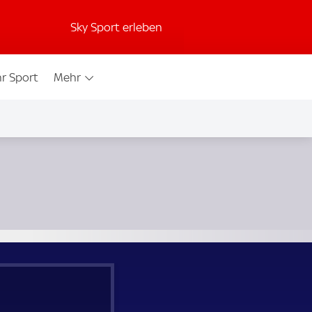
Sky Sport erleben
r Sport
Mehr