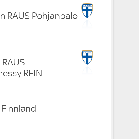
n RAUS Pohjanpalo
a RAUS
essy REIN
0 Finnland