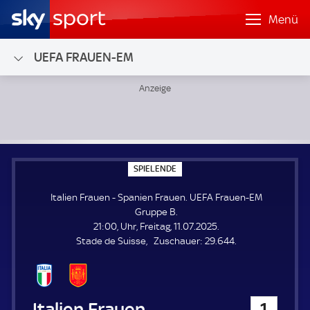
Menü
UEFA FRAUEN-EM
Italien Frauen - Spanien Frauen; UEFA Frauen-EM Gruppe 
S
SPIELENDE
P
I
Italien Frauen - Spanien Frauen. UEFA Frauen-EM
E
L
Gruppe B.
E
21:00, Uhr, Freitag, 11.07.2025.
N
D
Z
Stade de Suisse
Zuschauer:
29.644.
E
u
s
c
h
Italien Frauen
1