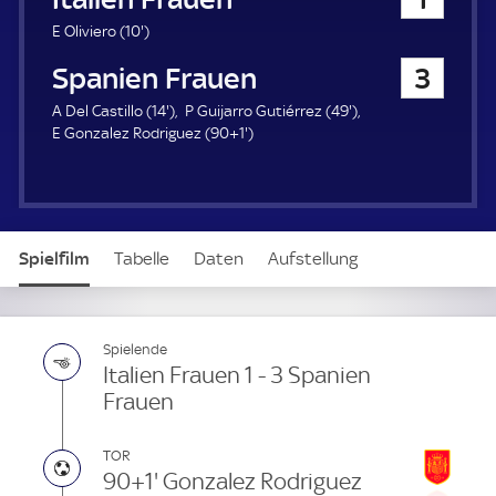
a
u
1
E Oliviero (
10'
)
e
0
Spanien Frauen
3
r
.
m
1
4
A Del Castillo (
14'
)
P Guijarro Gutiérrez (
49'
)
i
4
9
9
E Gonzalez Rodriguez (
90+1'
)
n
.
1
.
u
m
.
m
t
i
m
i
e
n
i
n
u
n
u
Spielfilm
Tabelle
Daten
Aufstellung
t
u
t
e
t
e
e
Live
Spielende
Italien Frauen 1 - 3 Spanien
Frauen
TOR
90+1' Gonzalez Rodriguez