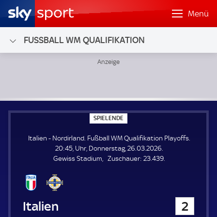
Menü
FUSSBALL WM QUALIFIKATION
Italien - Nordirland; Fußball WM Qualifikation Playoffs
S
SPIELENDE
P
I
Italien - Nordirland. Fußball WM Qualifikation Playoffs.
E
L
20:45, Uhr, Donnerstag, 26.03.2026.
E
Z
Gewiss Stadium
Zuschauer:
23.439.
N
D
u
E
s
c
h
Italien
2
a