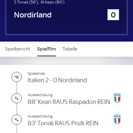
u
5
8
S Tonali (
56'
)
M Kean (
80'
)
e
6
0
Nordirland
0
r
.
.
m
m
i
i
n
n
u
u
t
t
Spielbericht
Spielfilm
Tabelle
e
e
News & Video
Daten
Aufstellung
Live
Spielende
Italien 2 - 0 Nordirland
Auswechslung
88' Kean RAUS Raspadori REIN
Auswechslung
83' Tonali RAUS Pisilli REIN