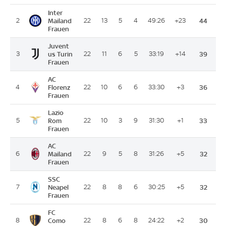
Inter
2
Mailand
22
13
5
4
49:26
+23
44
Frauen
Juvent
3
us Turin
22
11
6
5
33:19
+14
39
Frauen
AC
4
Florenz
22
10
6
6
33:30
+3
36
Frauen
Lazio
5
Rom
22
10
3
9
31:30
+1
33
Frauen
AC
6
Mailand
22
9
5
8
31:26
+5
32
Frauen
SSC
7
Neapel
22
8
8
6
30:25
+5
32
Frauen
FC
8
Como
22
8
6
8
24:22
+2
30