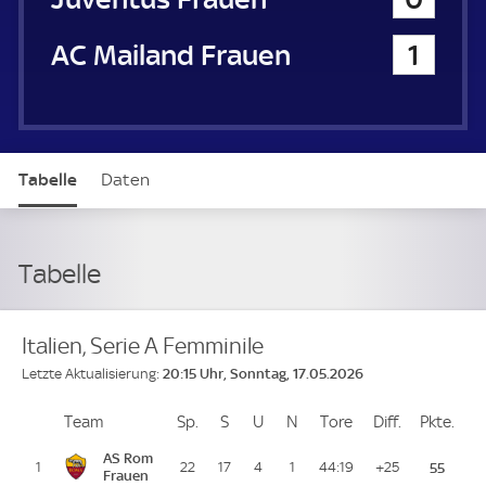
AC Mailand Frauen
1
Tabelle
Daten
Tabelle
Italien, Serie A Femminile
20:15 Uhr, Sonntag, 17.05.2026
Letzte Aktualisierung:
Team
Team
Sp.
Spiele
S
Siege
U
Unentschieden
N
Niederlagen
Tore
Tore
Diff.
Differenz
Pkte.
Pun
Platz
AS Rom
1
22
17
4
1
44:19
+25
55
Frauen