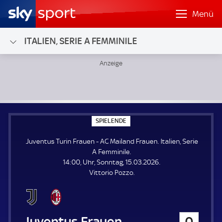
Menü
ITALIEN, SERIE A FEMMINILE
Juventus Turin Frauen - AC Mailand Frauen; Italien, Serie 
S
SPIELENDE
P
I
Juventus Turin Frauen - AC Mailand Frauen. Italien, Serie
E
L
A Femminile.
E
14:00, Uhr, Sonntag, 15.03.2026.
N
D
Vittorio Pozzo.
E
Juventus Turin Frauen
0