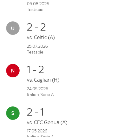
05.08.2026
Testspiel
2 - 2
vs.
Celtic
(A)
25.07.2026
Testspiel
1 - 2
vs.
Cagliari
(H)
24.05.2026
Italien, Serie A
2 - 1
vs.
CFC Genua
(A)
17.05.2026
Italien, Serie A