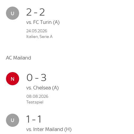
2 - 2
vs.
FC Turin
(A)
24.05.2026
Italien, Serie A
AC Mailand
0 - 3
vs.
Chelsea
(A)
08.08.2026
Testspiel
1 - 1
vs.
Inter Mailand
(H)