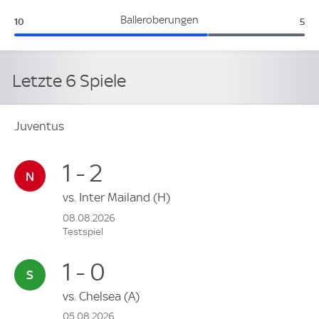
Juventus:
AC 
Balleroberungen
10
5
Letzte 6 Spiele
Juventus
1 - 2
vs.
Inter Mailand
(H)
08.08.2026
Testspiel
1 - 0
vs.
Chelsea
(A)
05.08.2026