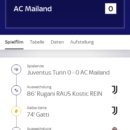
u
AC Mailand
0
e
r
Spielfilm
Tabelle
Daten
Aufstellung
Live
Spielende
Juventus Turin 0 - 0 AC Mailand
Auswechslung
86' Rugani RAUS Kostic REIN
Gelbe Karte
74' Gatti
Auswechslung