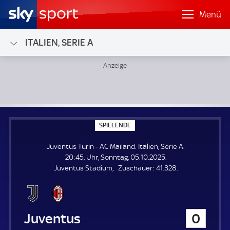
Menü
ITALIEN, SERIE A
Juventus Turin - AC Mailand; Italien, Serie A
S
SPIELENDE
P
I
Juventus Turin - AC Mailand. Italien, Serie A.
E
L
20:45, Uhr, Sonntag, 05.10.2025.
E
Z
Juventus Stadium
Zuschauer:
41.328.
N
D
u
E
s
c
h
Juventus Turin
0
a