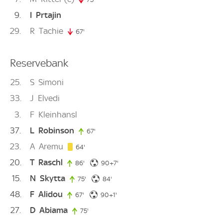
9
I
Prtajin
29
R
Tachie
67'
67. minute
Reservebank
25
S
Simoni
33
J
Elvedi
3
F
Kleinhansl
37
L
Robinson
67'
67. minute
23
A
Aremu
64. minute
64'
20
T
Raschl
97. minute
86'
86. minute
90+7'
15
N
Skytta
84. minute
75'
75. minute
84'
48
F
Alidou
91. minute
67'
67. minute
90+1'
27
D
Abiama
75'
75. minute