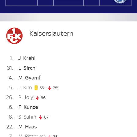
Kaiserslautern
1
J
Krahl
31
L
Sirch
4
M
Gyamfi
5
J
Kim
55. minute
55'
75'
75. minute
26
P
Joly
86'
86. minute
6
F
Kunze
8
S
Sahin
67'
67. minute
22
M
Haas
7
M
Ritter
(c)
75'
75. minute