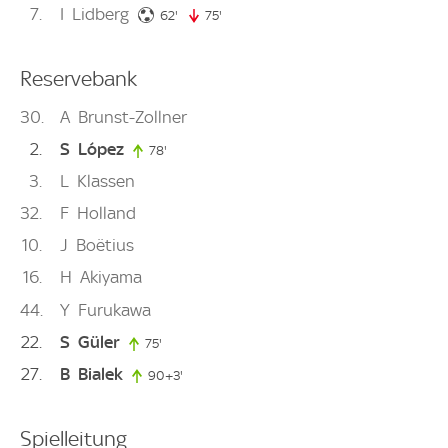
7
I
Lidberg
62. minute
62'
75'
75. minute
Reservebank
30
A
Brunst-Zollner
2
S
López
78'
78. minute
3
L
Klassen
32
F
Holland
10
J
Boëtius
16
H
Akiyama
44
Y
Furukawa
22
S
Güler
75'
75. minute
27
B
Bialek
90+3'
93. minute
Spielleitung