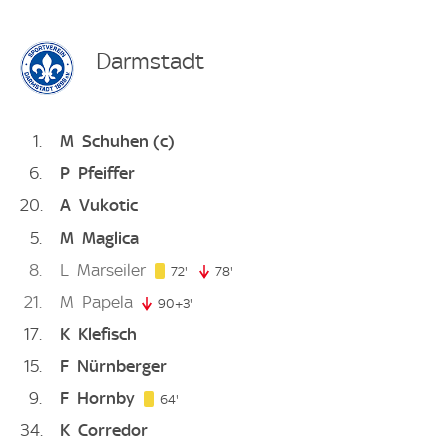
Darmstadt
1
M
Schuhen
(c)
6
P
Pfeiffer
20
A
Vukotic
5
M
Maglica
8
L
Marseiler
72. minute
72'
78'
78. minute
21
M
Papela
90+3'
93. minute
17
K
Klefisch
15
F
Nürnberger
9
F
Hornby
64. minute
64'
34
K
Corredor