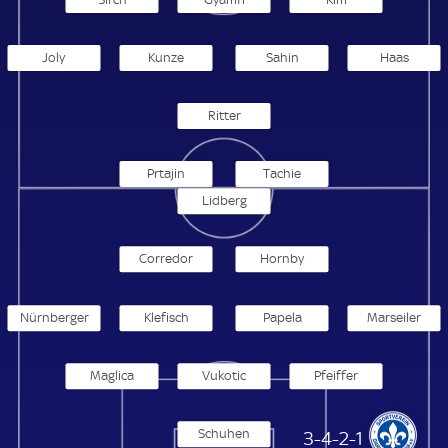
Joly
Kunze
Sahin
Haas
Ritter
Prtajin
Tachie
Lidberg
Corredor
Hornby
Nürnberger
Klefisch
Papela
Marseiler
Maglica
Vukotic
Pfeiffer
Schuhen
SV Darmstadt 98
3-4-2-1