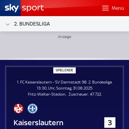
Menü
2. BUNDESLIGA
1. FC Kaiserslautern - SV Darmstadt 98; 2. Bundesliga
S
SPIELENDE
P
I
1. FC Kaiserslautern - SV Darmstadt 98. 2. Bundesliga.
E
L
13:30, Uhr, Sonntag, 31.08.2025.
E
Z
Fritz-Walter-Stadion
Zuschauer:
47.722.
N
D
u
E
s
c
h
1. FC Kaiserslautern
3
a