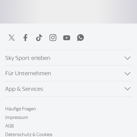
Sky Sport erleben
Für Unternehmen
App & Services
Häufige Fragen
Impressum
AGB
Datenschutz & Cookies