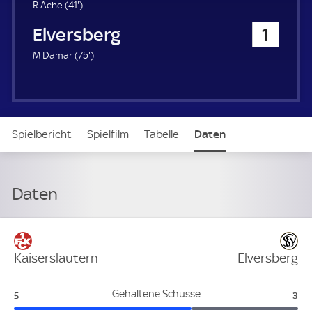
u
4
R Ache (
41'
)
e
1
SV Elversberg
1
r
.
m
7
M Damar (
75'
)
i
5
n
.
u
m
t
i
e
n
Spielbericht
Spielfilm
Tabelle
Daten
u
t
e
Aufstellung
Live
Daten
Verteidigung
Kaiserslautern
Elversberg
Kaiserslautern:
Elv
Gehaltene Schüsse
5
3