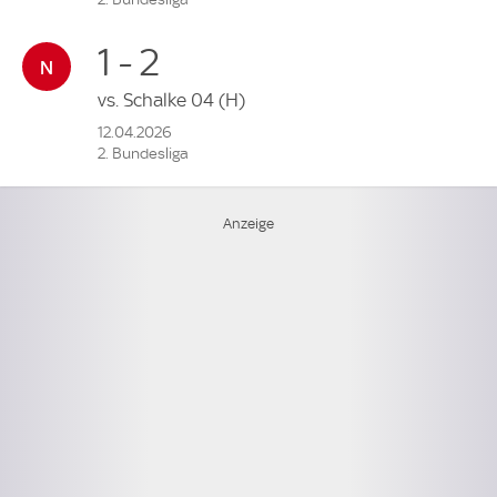
1 - 2
vs.
Schalke 04
(H)
12.04.2026
2. Bundesliga