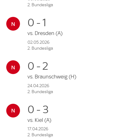
2. Bundesliga
0 - 1
vs.
Dresden
(A)
02.05.2026
2. Bundesliga
0 - 2
vs.
Braunschweig
(H)
24.04.2026
2. Bundesliga
0 - 3
vs.
Kiel
(A)
17.04.2026
2. Bundesliga