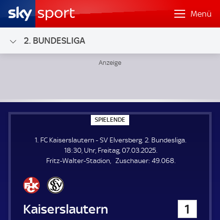
Menü
2. BUNDESLIGA
1. FC Kaiserslautern - SV Elversberg; 2. Bundesliga
S
SPIELENDE
P
I
1. FC Kaiserslautern - SV Elversberg. 2. Bundesliga.
E
L
18:30, Uhr, Freitag, 07.03.2025.
E
Z
Fritz-Walter-Stadion
Zuschauer:
49.068.
N
D
u
E
s
c
h
1. FC Kaiserslautern
1
a