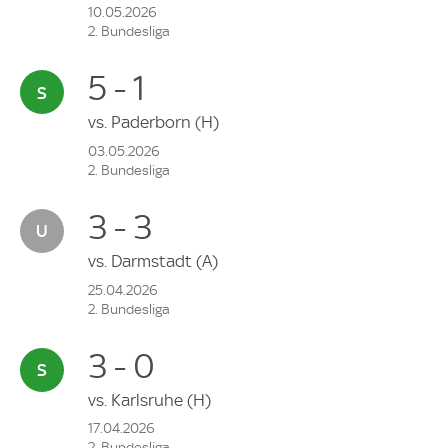
10.05.2026
2. Bundesliga
5 - 1
vs.
Paderborn
(H)
03.05.2026
2. Bundesliga
3 - 3
vs.
Darmstadt
(A)
25.04.2026
2. Bundesliga
3 - 0
vs.
Karlsruhe
(H)
17.04.2026
2. Bundesliga