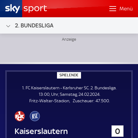
Menü
2. BUNDESLIGA
1. FC Kaiserslautern - Karlsruher SC; 2. Bundesliga
S
SPIELENDE
P
I
1. FC Kaiserslautern - Karlsruher SC. 2. Bundesliga.
E
L
13:00, Uhr, Samstag, 24.02.2024.
E
Z
Fritz-Walter-Stadion
Zuschauer:
47.500.
N
D
u
E
s
c
h
1. FC Kaiserslautern
0
a