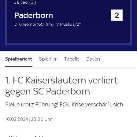
u
3
J Elvedi (
3'
)
e
.
SC Paderborn 07
2
r
m
i
6
7
D Kinsombi (
65'
11m)
V Musliu (
72'
)
n
5
2
u
.
.
t
m
m
e
i
i
n
n
Spielbericht
Spielfilm
Tabelle
Daten
u
u
t
t
e
e
Aufstellung
Live
1. FC Kaiserslautern verliert
gegen SC Paderborn
Pleite trotz Führung! FCK-Krise verschärft sich
10.02.2024 | 23:30 Uhr