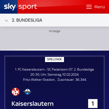
Menü
2. BUNDESLIGA
1. FC Kaiserslautern - SC Paderborn 07; 2. Bundesliga
S
SPIELENDE
P
I
1. FC Kaiserslautern - SC Paderborn 07. 2. Bundesliga.
E
L
20:30, Uhr, Samstag, 10.02.2024.
E
Z
Fritz-Walter-Stadion
Zuschauer:
36.344.
N
D
u
E
s
c
h
1. FC Kaiserslautern
1
a