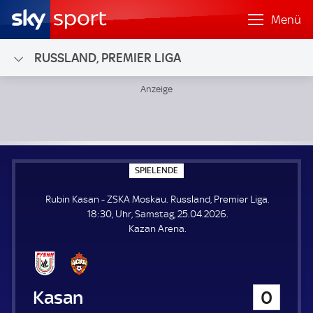
Menü
RUSSLAND, PREMIER LIGA
Rubin Kasan - ZSKA Moskau; Russland, Premier Liga
S
SPIELENDE
P
I
Rubin Kasan - ZSKA Moskau. Russland, Premier Liga.
E
L
18:30, Uhr, Samstag, 25.04.2026.
E
Kazan Arena.
N
D
E
Rubin Kasan
0