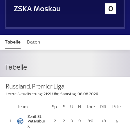
ZSKA Moskau
0
Tabelle
Daten
Tabelle
Russland, Premier Liga
21:21 Uhr, Samstag, 08.08.2026
Letzte Aktualisierung:
Team
Team
Sp.
Spiele
S
Siege
U
Unentschieden
N
Niederlagen
Tore
Tore
Diff.
Differenz
Pkte.
Pun
Platz
Zenit St.
1
Petersbur
2
2
0
0
8:0
+8
6
g