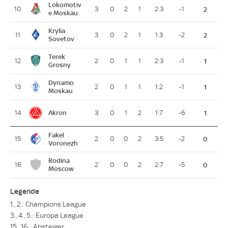
Lokomotiv
10
3
0
2
1
2:3
-1
2
e Moskau
Krylia
11
3
0
2
1
1:3
-2
2
Sovetov
Terek
12
2
0
1
1
2:3
-1
1
Grosny
Dynamo
13
2
0
1
1
1:2
-1
1
Moskau
Akron
14
3
0
1
2
1:7
-6
1
Fakel
15
2
0
0
2
3:5
-2
0
Voronezh
Rodina
16
2
0
0
2
2:7
-5
0
Moscow
Legende
1., 2.: Champions League
3., 4., 5.: Europa League
15., 16.: Absteiger