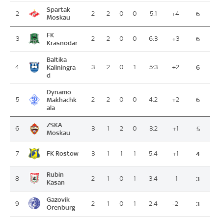
Spartak
2
2
2
0
0
5:1
+4
6
Moskau
FK
3
2
2
0
0
6:3
+3
6
Krasnodar
Baltika
4
Kaliningra
3
2
0
1
5:3
+2
6
d
Dynamo
5
Makhachk
2
2
0
0
4:2
+2
6
ala
ZSKA
6
3
1
2
0
3:2
+1
5
Moskau
FK Rostow
7
3
1
1
1
5:4
+1
4
Rubin
8
2
1
0
1
3:4
-1
3
Kasan
Gazovik
9
2
1
0
1
2:4
-2
3
Orenburg