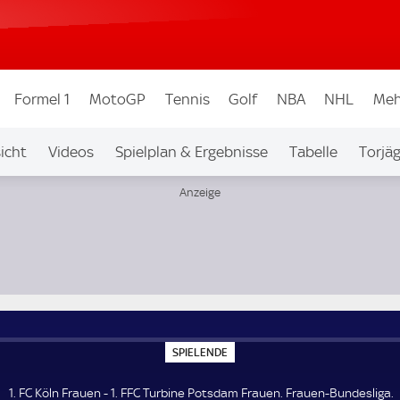
Formel 1
MotoGP
Tennis
Golf
NBA
NHL
Meh
icht
Videos
Spielplan & Ergebnisse
Tabelle
Torjä
-Bundesliga
S
SPIELENDE
P
I
E
1. FC Köln Frauen - 1. FFC Turbine Potsdam Frauen. Frauen-Bundesliga.