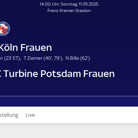
L
14:00, Uhr, Sonntag, 11.05.2025.
E
Franz-Kremer-Stadion.
N
D
E
 Köln Frauen
2
E
4
7
6
r (
23'
ET
)
T Ziemer (
40'
,
79'
)
N Billa (
62'
)
3
T
0
9
2
FC Turbine Potsdam Frauen
.
.
.
.
m
m
m
m
i
i
i
i
n
n
n
n
u
u
u
u
t
t
t
t
e
e
e
e
stellung
Live