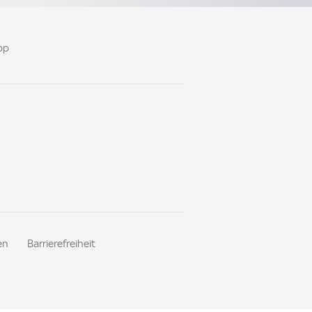
pp
en
Barrierefreiheit