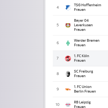
TSG Hoffenheim
4
Frauen
Bayer 04
5
Leverkusen
Frauen
Werder Bremen
6
Frauen
1. FC Köln
7
Frauen
SC Freiburg
8
Frauen
1. FC Union
9
Berlin Frauen
RB Leipzig
10
Frauen