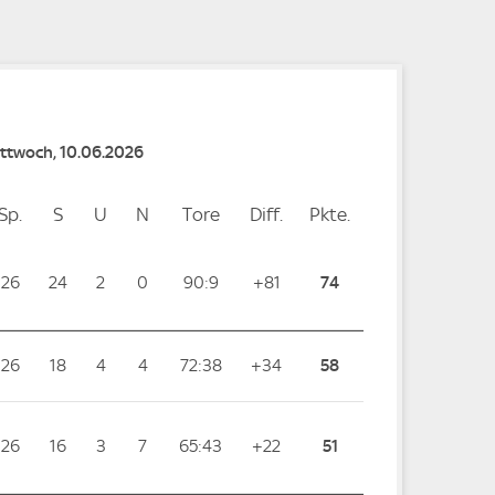
Mittwoch, 10.06.2026
Sp.
Spiele
S
Siege
U
Unentschieden
N
Niederlagen
Tore
Tore
Diff.
Differenz
Pkte.
Punkte
26
24
2
0
90:9
+81
74
26
18
4
4
72:38
+34
58
26
16
3
7
65:43
+22
51