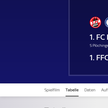
1. FC
S Plöchinge
1. F
Spielfilm
Tabelle
Daten
Auf