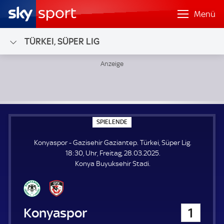
Menü
TÜRKEI, SÜPER LIG
Konyaspor - Gazisehir Gaziantep; Türkei, Süper Lig
S
SPIELENDE
P
I
Konyaspor - Gazisehir Gaziantep. Türkei, Süper Lig.
E
L
18:30, Uhr, Freitag, 28.03.2025.
E
Konya Buyuksehir Stadi.
N
D
E
Konyaspor
1