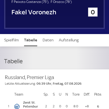
u
7
7
F Peixoto Costanza (
75'
)
F Orozco (
78'
)
e
5
8
Fakel Voronezh
0
r
.
.
m
m
i
i
n
n
u
u
t
t
Spielfilm
Tabelle
Daten
Aufstellung
e
e
Tabelle
Russland, Premier Liga
06:39 Uhr, Freitag, 07.08.2026
Letzte Aktualisierung:
Team
Team
Sp.
Spiele
S
Siege
U
Unentschieden
N
Niederlagen
Tore
Tore
Diff.
Differenz
Pkte.
Pun
Platz
Zenit St.
1
Petersbur
2
2
0
0
8:0
+8
6