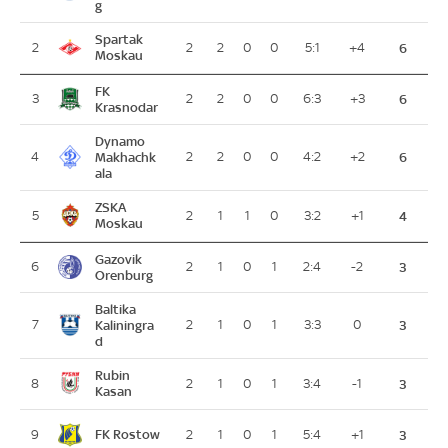
g
Spartak
2
2
2
0
0
5:1
+4
6
Moskau
FK
3
2
2
0
0
6:3
+3
6
Krasnodar
Dynamo
4
Makhachk
2
2
0
0
4:2
+2
6
ala
ZSKA
5
2
1
1
0
3:2
+1
4
Moskau
Gazovik
6
2
1
0
1
2:4
-2
3
Orenburg
Baltika
7
Kaliningra
2
1
0
1
3:3
0
3
d
Rubin
8
2
1
0
1
3:4
-1
3
Kasan
FK Rostow
9
2
1
0
1
5:4
+1
3