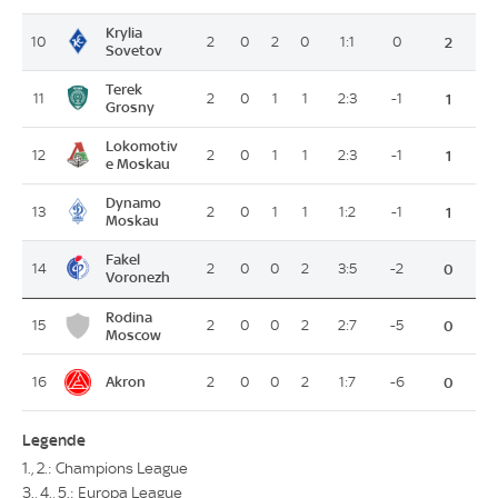
Krylia
10
2
0
2
0
1:1
0
2
Sovetov
Terek
11
2
0
1
1
2:3
-1
1
Grosny
Lokomotiv
12
2
0
1
1
2:3
-1
1
e Moskau
Dynamo
13
2
0
1
1
1:2
-1
1
Moskau
Fakel
14
2
0
0
2
3:5
-2
0
Voronezh
Rodina
15
2
0
0
2
2:7
-5
0
Moscow
Akron
16
2
0
0
2
1:7
-6
0
Legende
1., 2.: Champions League
3., 4., 5.: Europa League