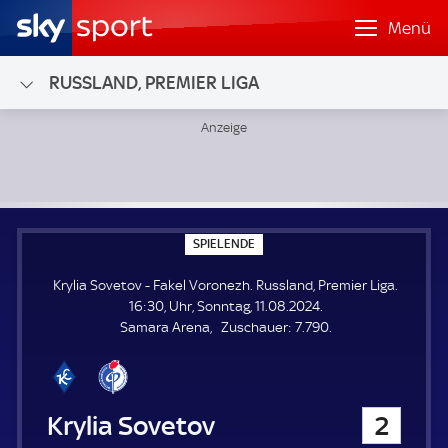
Menü
RUSSLAND, PREMIER LIGA
Krylia Sovetov - Fakel Voronezh; Russland, Premier Liga
S
SPIELENDE
P
I
Krylia Sovetov - Fakel Voronezh. Russland, Premier Liga.
E
L
16:30, Uhr, Sonntag, 11.08.2024.
E
Z
Samara Arena
Zuschauer:
7.790.
N
D
u
E
s
c
h
Krylia Sovetov
2
a