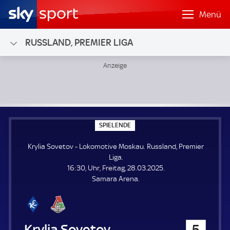
Menü
RUSSLAND, PREMIER LIGA
Krylia Sovetov - Lokomotive Moskau; Russland, Premier Li
S
SPIELENDE
P
I
Krylia Sovetov - Lokomotive Moskau. Russland, Premier
E
L
Liga.
E
16:30, Uhr, Freitag, 28.03.2025.
N
D
Samara Arena.
E
Krylia Sovetov
5