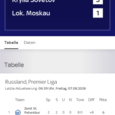
Lokomotive Moskau
1
Tabelle
Daten
Tabelle
Russland, Premier Liga
06:39 Uhr, Freitag, 07.08.2026
Letzte Aktualisierung:
Team
Team
Sp.
Spiele
S
Siege
U
Unentschieden
N
Niederlagen
Tore
Tore
Diff.
Differenz
Pkte.
Pun
Platz
Zenit St.
1
Petersbur
2
2
0
0
8:0
+8
6