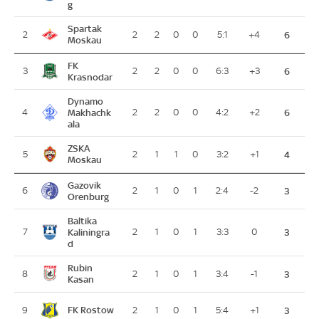
g
Spartak
2
2
2
0
0
5:1
+4
6
Moskau
FK
3
2
2
0
0
6:3
+3
6
Krasnodar
Dynamo
4
Makhachk
2
2
0
0
4:2
+2
6
ala
ZSKA
5
2
1
1
0
3:2
+1
4
Moskau
Gazovik
6
2
1
0
1
2:4
-2
3
Orenburg
Baltika
7
Kaliningra
2
1
0
1
3:3
0
3
d
Rubin
8
2
1
0
1
3:4
-1
3
Kasan
FK Rostow
9
2
1
0
1
5:4
+1
3