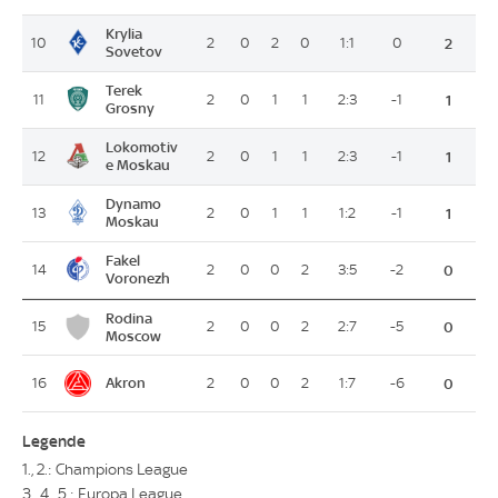
Krylia
10
2
0
2
0
1:1
0
2
Sovetov
Terek
11
2
0
1
1
2:3
-1
1
Grosny
Lokomotiv
12
2
0
1
1
2:3
-1
1
e Moskau
Dynamo
13
2
0
1
1
1:2
-1
1
Moskau
Fakel
14
2
0
0
2
3:5
-2
0
Voronezh
Rodina
15
2
0
0
2
2:7
-5
0
Moscow
Akron
16
2
0
0
2
1:7
-6
0
Legende
1., 2.: Champions League
3., 4., 5.: Europa League