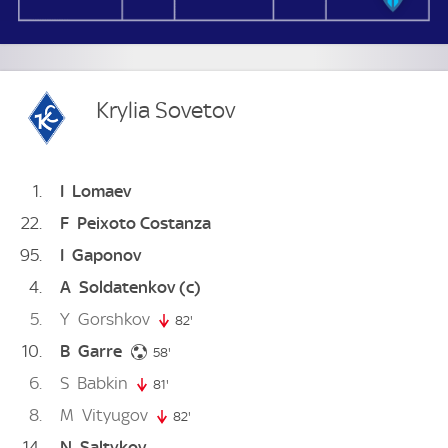
Krylia Sovetov
1
I
Lomaev
22
F
Peixoto Costanza
95
I
Gaponov
4
A
Soldatenkov
(c)
5
Y
Gorshkov
82'
82. minute
10
B
Garre
58. minute
58'
6
S
Babkin
81'
81. minute
8
M
Vityugov
82'
82. minute
14
N
Saltykov