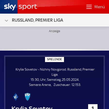
Menü
RUSSLAND, PREMIER LIGA
Krylia Sovetov - Nizhny Novgorod; Russland, Premier Liga
S
SPIELENDE
P
I
Krylia Sovetov - Nizhny Novgorod. Russland, Premier
E
L
Liga.
E
15:30, Uhr, Samstag, 25.05.2024.
N
D
Z
Samara Arena
Zuschauer:
12.153.
E
u
s
c
h
Krylia Sovetov
1