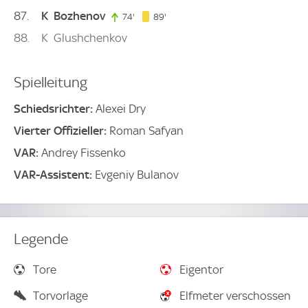
87
K
Bozhenov
89. minute
74'
74. minute
89'
88
K
Glushchenkov
Spielleitung
Schiedsrichter:
Alexei Dry
Vierter Offizieller:
Roman Safyan
VAR:
Andrey Fissenko
VAR-Assistent:
Evgeniy Bulanov
Legende
Tore
Eigentor
Torvorlage
Elfmeter verschossen