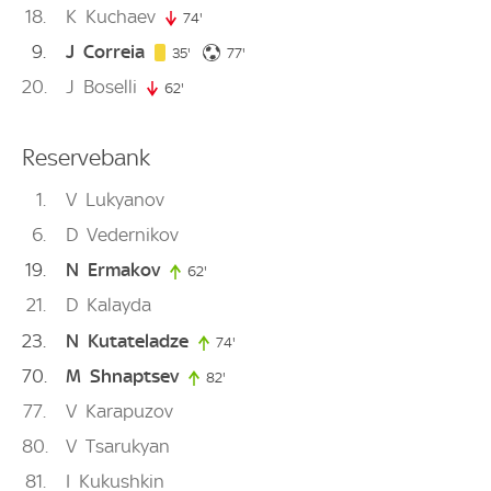
18
K
Kuchaev
74'
74. minute
9
J
Correia
35. minute
77. minute
35'
77'
20
J
Boselli
62'
62. minute
Reservebank
1
V
Lukyanov
6
D
Vedernikov
19
N
Ermakov
62'
62. minute
21
D
Kalayda
23
N
Kutateladze
74'
74. minute
70
M
Shnaptsev
82'
82. minute
77
V
Karapuzov
80
V
Tsarukyan
81
I
Kukushkin