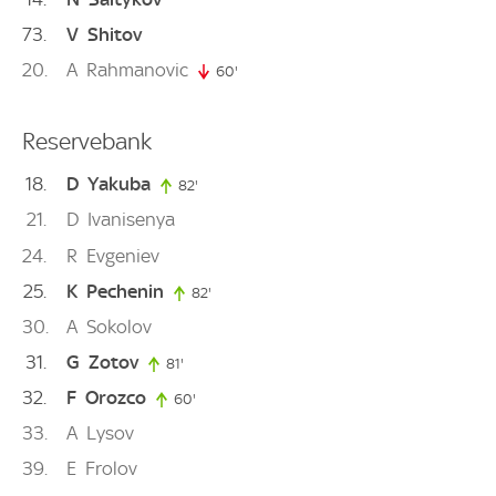
73
V
Shitov
20
A
Rahmanovic
60'
60. minute
Reservebank
18
D
Yakuba
82'
82. minute
21
D
Ivanisenya
24
R
Evgeniev
25
K
Pechenin
82'
82. minute
30
A
Sokolov
31
G
Zotov
81'
81. minute
32
F
Orozco
60'
60. minute
33
A
Lysov
39
E
Frolov