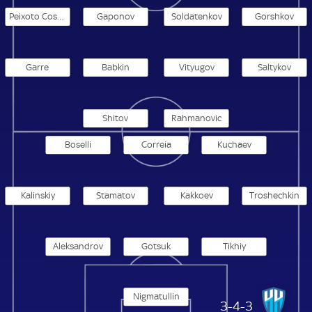
Peixoto Costanza
Gaponov
Soldatenkov
Gorshkov
Garre
Babkin
Vityugov
Saltykov
Shitov
Rahmanovic
Boselli
Correia
Kuchaev
Kalinskiy
Stamatov
Kakkoev
Troshechkin
Aleksandrov
Gotsuk
Tikhiy
Nigmatullin
Nizhny Novgorod
3-4-3