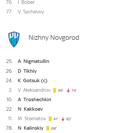
76
I
Bober
77
V
Sychevoy
Nizhny Novgorod
25
A
Nigmatullin
26
D
Tikhiy
24
K
Gotsuk
(c)
2
V
Aleksandrov
46. minute
46'
74'
74. minute
10
A
Troshechkin
22
N
Kakkoev
11
M
Stamatov
41. minute
41'
82'
82. minute
78
N
Kalinskiy
68. minute
68'