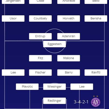
Jørgensen
Cissé
Andrade
Bello
Usor
Coulibaly
Horvath
Berisha
Entrup
Adeniran
Eggestein
Fitz
Malone
Lee
Fischer
Barry
Ranftl
Plavotic
Wiesinger
Lee
Radlinger
Austria Wien
3-4-2-1