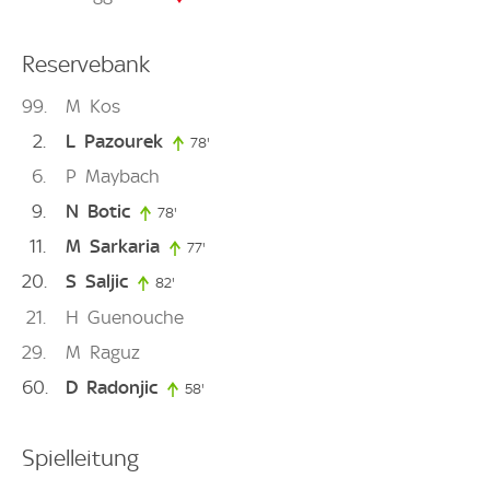
Reservebank
99
M
Kos
2
L
Pazourek
78'
78. minute
6
P
Maybach
9
N
Botic
78'
78. minute
11
M
Sarkaria
77'
77. minute
20
S
Saljic
82'
82. minute
21
H
Guenouche
29
M
Raguz
60
D
Radonjic
58'
58. minute
Spielleitung