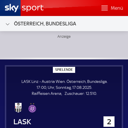
Menü
ÖSTERREICH, BUNDESLIGA
LASK Linz - Austria Wien; Österreich, Bundesliga
S
SPIELENDE
P
I
LASK Linz - Austria Wien. Österreich, Bundesliga.
E
L
17:00, Uhr, Sonntag, 17.08.2025.
E
Z
Raiffeisen Arena
Zuschauer:
12.510.
N
D
u
E
s
c
h
LASK Linz
2
a