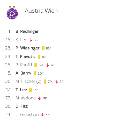
Austria Wien
1
S
Radlinger
16
K
Lee
58'
58. minute
28
P
Wiesinger
85. minute
85'
24
T
Plavotic
87. minute
87'
26
R
Ranftl
68. minute
68'
78'
78. minute
5
A
Barry
20. minute
20'
30
M
Fischer
(c)
79. minute
79'
82'
82. minute
17
T
Lee
39. minute
39'
77
M
Malone
78'
78. minute
36
D
Fitz
19
J
Eggestein
77'
77. minute