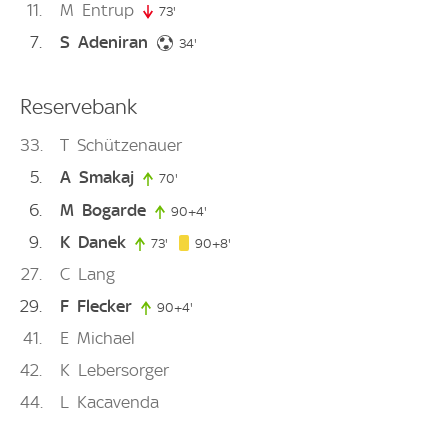
11
M
Entrup
73'
73. minute
7
S
Adeniran
34. minute
34'
Reservebank
33
T
Schützenauer
5
A
Smakaj
70'
70. minute
6
M
Bogarde
90+4'
94. minute
9
K
Danek
98. minute
73'
73. minute
90+8'
27
C
Lang
29
F
Flecker
90+4'
94. minute
41
E
Michael
42
K
Lebersorger
44
L
Kacavenda