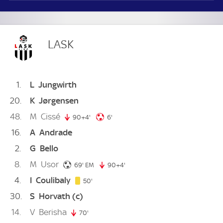
LASK
1
L
Jungwirth
20
K
Jørgensen
48
M
Cissé
6. minute
90+4'
94. minute
6'
16
A
Andrade
2
G
Bello
8
M
Usor
69. minute
69'
EM
90+4'
94. minute
4
I
Coulibaly
50. minute
50'
30
S
Horvath
(c)
14
V
Berisha
70'
70. minute