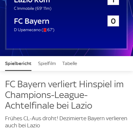
a
u
6
C Immobile (
69'
11m)
e
9
FC Bayern München
0
r
.
m
s
6
D Upamecano (
67'
)
i
/
7
n
o
.
u
m
t
i
e
n
Spielbericht
Spielfilm
Tabelle
u
t
e
News & Video
Daten
Aufstellung
Live
FC Bayern verliert Hinspiel im
Champions-League-
Achtelfinale bei Lazio
Frühes CL-Aus droht! Dezimierte Bayern verlieren
auch bei Lazio