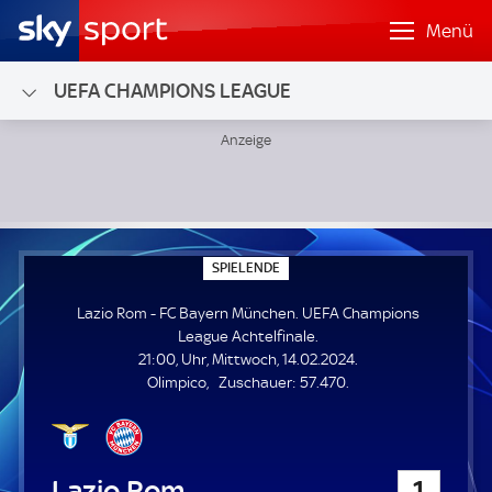
Menü
UEFA CHAMPIONS LEAGUE
Lazio Rom - FC Bayern München; UEFA Champions League A
S
SPIELENDE
P
I
Lazio Rom - FC Bayern München. UEFA Champions
E
L
League Achtelfinale.
E
21:00, Uhr, Mittwoch, 14.02.2024.
N
D
Z
Olimpico
Zuschauer:
57.470.
E
u
s
c
h
Lazio Rom
1