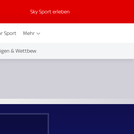
Sky Sport erleben
r Sport
Mehr
igen & Wettbew.