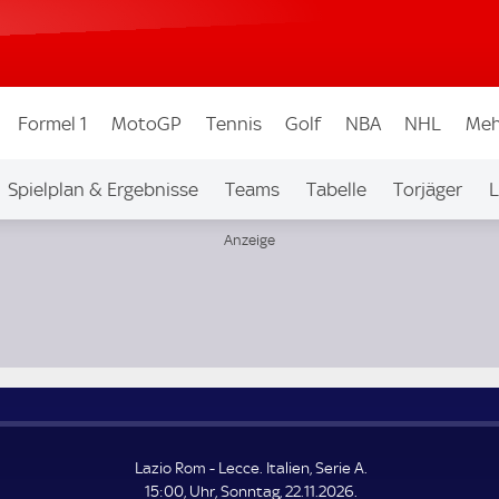
Formel 1
MotoGP
Tennis
Golf
NBA
NHL
Meh
Spielplan & Ergebnisse
Teams
Tabelle
Torjäger
L
Lazio Rom - Lecce. Italien, Serie A.
15:00, Uhr, Sonntag, 22.11.2026.