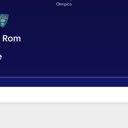
Olimpico.
o Rom
e