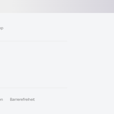
pp
en
Barrierefreiheit