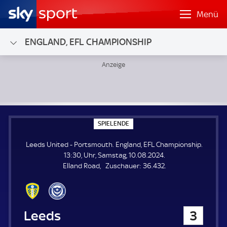
Menü
ENGLAND, EFL CHAMPIONSHIP
Leeds United - Portsmouth; England, EFL Championship
S
SPIELENDE
P
I
Leeds United - Portsmouth. England, EFL Championship.
E
L
13:30, Uhr, Samstag, 10.08.2024.
E
Z
Elland Road
Zuschauer:
36.432.
N
D
u
E
s
c
h
Leeds United
3
a