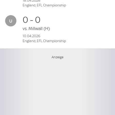
18.04.2026
England, EFL Championship
0 - 0
vs.
Millwall
(H)
10.04.2026
England, EFL Championship