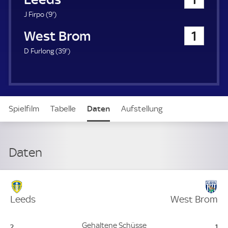
a
u
9
J Firpo (
9'
)
e
.
West Bromwich Albion
1
r
m
i
3
D Furlong (
39'
)
n
9
u
.
t
m
e
i
n
Spielfilm
Tabelle
Daten
Aufstellung
u
t
e
Daten
Verteidigung
Leeds
West Brom
Leeds:
We
Gehaltene Schüsse
2
1