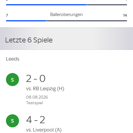
Leeds:
Wes
Balleroberungen
7
14
Letzte 6 Spiele
Leeds
2 - 0
vs.
RB Leipzig
(H)
08.08.2026
Testspiel
4 - 2
vs.
Liverpool
(A)