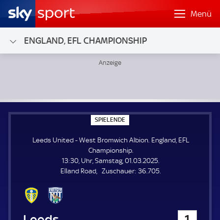
Menü
ENGLAND, EFL CHAMPIONSHIP
Leeds United - West Bromwich Albion; England, EFL Champ
S
SPIELENDE
P
I
Leeds United - West Bromwich Albion. England, EFL
E
L
Championship.
E
13:30, Uhr, Samstag, 01.03.2025.
N
D
Z
Elland Road
Zuschauer:
36.705.
E
u
s
c
h
Leeds United
1