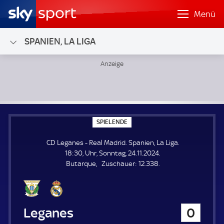
Menü
SPANIEN, LA LIGA
CD Leganes - Real Madrid; Spanien, La Liga
S
SPIELENDE
P
I
CD Leganes - Real Madrid. Spanien, La Liga.
E
L
18:30, Uhr, Sonntag, 24.11.2024.
E
Z
Butarque
Zuschauer:
12.338.
N
D
u
E
s
c
h
CD Leganes
0
a