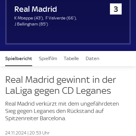
u
Real Madrid
3
e
r
4
6
K Mbappe (
43'
)
F Valverde (
66'
)
3
8
6
J Bellingham (
85'
)
.
5
.
m
.
m
i
m
i
n
i
n
u
n
u
Spielbericht
Spielfilm
Tabelle
Daten
t
u
t
e
t
e
e
Aufstellung
Live
Real Madrid gewinnt in der
LaLiga gegen CD Leganes
Real Madrid verkürzt mit dem ungefährdeten
Sieg gegen Leganes den Rückstand auf
Spitzenreiter Barcelona.
24.11.2024 | 20:53 Uhr