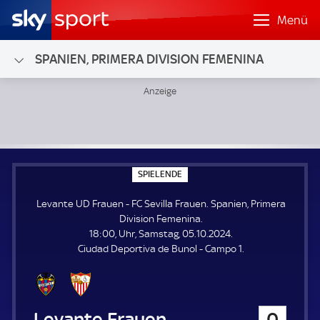
Menü
SPANIEN, PRIMERA DIVISION FEMENINA
Levante UD Frauen - FC Sevilla Frauen; Spanien, Primera D
S
SPIELENDE
P
I
Levante UD Frauen - FC Sevilla Frauen. Spanien, Primera
E
L
Division Femenina.
E
18:00, Uhr, Samstag, 05.10.2024.
N
D
Ciudad Deportiva de Bunol - Campo 1.
E
Levante UD Frauen
0