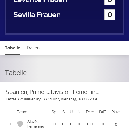
FC Sevilla Frauen
0
Tabelle
Daten
Tabelle
Spanien, Primera Division Femenina
22:14 Uhr, Dienstag, 30.06.2026
Letzte Aktualisierung:
Team
Team
Sp.
Spiele
S
Siege
U
Unentschieden
N
Niederlagen
Tore
Tore
Diff.
Differenz
Pkte.
Pun
Platz
Alavés
1
0
0
0
0
0:0
0
0
Femenino