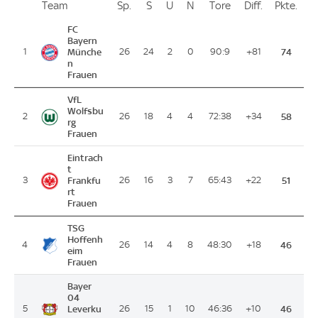
Team
Team
Sp.
Spiele
S
Siege
U
Unentschieden
N
Niederlagen
Tore
Tore
Diff.
Differenz
Pkte.
Pun
Platz
FC
Bayern
1
Münche
26
24
2
0
90:9
+81
74
n
Frauen
VfL
Wolfsbu
2
26
18
4
4
72:38
+34
58
rg
Frauen
Eintrach
t
3
Frankfu
26
16
3
7
65:43
+22
51
rt
Frauen
TSG
Hoffenh
4
26
14
4
8
48:30
+18
46
eim
Frauen
Bayer
04
5
Leverku
26
15
1
10
46:36
+10
46