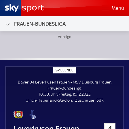
Menü
FRAUEN-BUNDESLIGA
Bayer 04 Leverkusen Frauen - MSV Duisburg Frauen; Frau
S
SPIELENDE
P
I
Bayer 04 Leverkusen Frauen - MSV Duisburg Frauen.
E
L
Frauen-Bundesliga.
E
18:30, Uhr, Freitag, 15.12.2023.
N
D
Z
Ulrich-Haberland-Stadion
Zuschauer:
587.
E
u
s
c
h
Bayer 04 Leverkusen Frauen
4