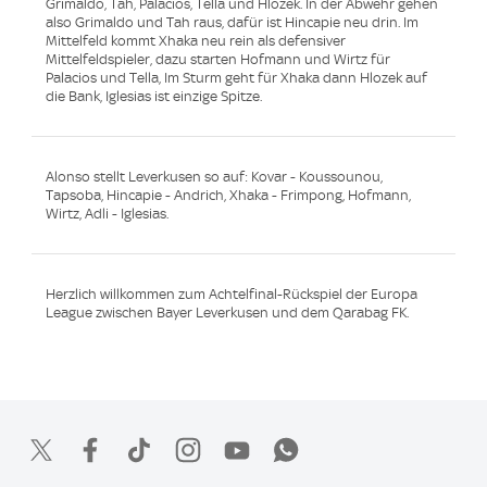
Grimaldo, Tah, Palacios, Tella und Hlozek. In der Abwehr gehen
also Grimaldo und Tah raus, dafür ist Hincapie neu drin. Im
Mittelfeld kommt Xhaka neu rein als defensiver
Mittelfeldspieler, dazu starten Hofmann und Wirtz für
Palacios und Tella, Im Sturm geht für Xhaka dann Hlozek auf
die Bank, Iglesias ist einzige Spitze.
Alonso stellt Leverkusen so auf: Kovar - Koussounou,
Tapsoba, Hincapie - Andrich, Xhaka - Frimpong, Hofmann,
Wirtz, Adli - Iglesias.
Herzlich willkommen zum Achtelfinal-Rückspiel der Europa
League zwischen Bayer Leverkusen und dem Qarabag FK.