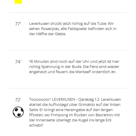
77'
Leverkusen drückt jetzt richtig auf die Tube. Wir
sehen Powerplay, alle Feldspieler befinden sich in
der Hälfte der Gäste.
74'
16 Minuten sind noch auf der Uhr und jetzt ist hier
richtig Spannung in der Bude. Die Fans sind wieder
angeheizt und feuern die Werkself ordentlich an.
72'
Tooooooor! LEVERKUSEN - Qarabag 1:2. Leverkusen
startet die Aufholjagd über Grimaldo auf der linken
Seite. Er bringt eine Hereingabe auf den langen
Pfosten, wo Frimpong im Rücken von Beyramov mit
der Innenseite überlegt die Kugel ins lange Eck
schiebt!