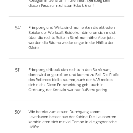
Kollegen im Zentrum mitnehmen. Qarabag kann
diesen Pass zur nächsten Ecke klären!
54'
Frimpong und Wirtz sind momentan die aktivsten
Spieler der Werkself. Beide kombinieren sich meist
über die rechte Seite in Strafraumnähe. Aber jetzt
werden die Räume wieder enger in der Hälfte der
Gäste.
51'
Frimpong dribbelt sich rechts in den Strafraum,
dann wird er getroffen und kommt zu Fall. Die Pfeife
des Referees bleibt stumm, auch der VAR meldet
sich nicht. Diese Entscheidung geht auch in
Ordnung, der Kontakt war nur äußerst gering.
50'
Wie bereits zum ersten Durchgang kommt
Leverkusen besser aus der Kabine. Die Hausherren
kombinieren sich mit viel Tempo in die gegnerische
Hälfte.