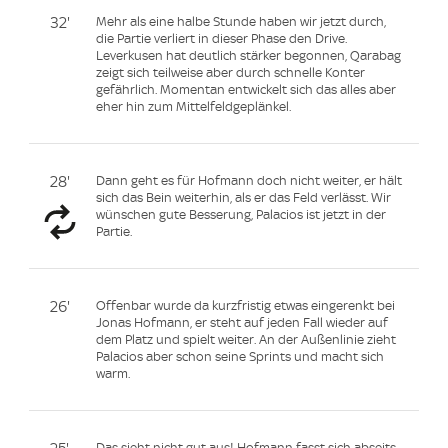
32'
Mehr als eine halbe Stunde haben wir jetzt durch,
die Partie verliert in dieser Phase den Drive.
Leverkusen hat deutlich stärker begonnen, Qarabag
zeigt sich teilweise aber durch schnelle Konter
gefährlich. Momentan entwickelt sich das alles aber
eher hin zum Mittelfeldgeplänkel.
28'
Dann geht es für Hofmann doch nicht weiter, er hält
sich das Bein weiterhin, als er das Feld verlässt. Wir
wünschen gute Besserung, Palacios ist jetzt in der
Partie.
26'
Offenbar wurde da kurzfristig etwas eingerenkt bei
Jonas Hofmann, er steht auf jeden Fall wieder auf
dem Platz und spielt weiter. An der Außenlinie zieht
Palacios aber schon seine Sprints und macht sich
warm.
Das sieht nicht gut aus! Hofmann fasst sich abseits