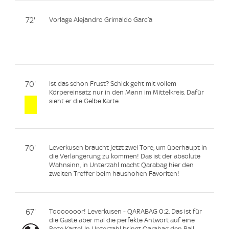
72'
Vorlage Alejandro Grimaldo García
70'
Ist das schon Frust? Schick geht mit vollem
Körpereinsatz nur in den Mann im Mittelkreis. Dafür
sieht er die Gelbe Karte.
70'
Leverkusen braucht jetzt zwei Tore, um überhaupt in
die Verlängerung zu kommen! Das ist der absolute
Wahnsinn, in Unterzahl macht Qarabag hier den
zweiten Treffer beim haushohen Favoriten!
67'
Tooooooor! Leverkusen - QARABAG 0:2. Das ist für
die Gäste aber mal die perfekte Antwort auf eine
Rote Karte! In Unterzahl bringt Qarabag den Ball