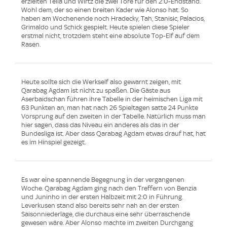
erzielten Tella und Wirtz die zwei Tore für den 2:0-Endstand.
Wohl dem, der so einen breiten Kader wie Alonso hat. So
haben am Wochenende noch Hradecky, Tah, Stanisic, Palacios,
Grimaldo und Schick gespielt. Heute spielen diese Spieler
erstmal nicht, trotzdem steht eine absolute Top-Elf auf dem
Rasen.
Heute sollte sich die Werkself also gewarnt zeigen, mit
Qarabag Agdam ist nicht zu spaßen. Die Gäste aus
Aserbaidschan führen ihre Tabelle in der heimischen Liga mit
63 Punkten an, man hat nach 26 Spieltagen satte 24 Punkte
Vorsprung auf den zweiten in der Tabelle. Natürlich muss man
hier sagen, dass das Niveau ein anderes als das in der
Bundesliga ist. Aber dass Qarabag Agdam etwas drauf hat, hat
es im Hinspiel gezeigt.
Es war eine spannende Begegnung in der vergangenen
Woche. Qarabag Agdam ging nach den Treffern von Benzia
und Juninho in der ersten Halbzeit mit 2:0 in Führung.
Leverkusen stand also bereits sehr nah an der ersten
Saisonniederlage, die durchaus eine sehr überraschende
gewesen wäre. Aber Alonso machte im zweiten Durchgang