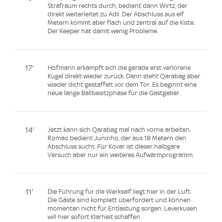
Strafraum rechts durch, bedient dann Wirtz, der
direkt weiterleitet zu Adli. Der Abschluss aus elf
Metern kommt aber flach und zentral auf die Kiste.
Der Keeper hat damit wenig Probleme.
17'
Hofmann erkämpft sich die gerade erst verlorene
Kugel direkt wieder zurück. Dann steht Qarabag aber
wieder dicht gestaffelt vor dem Tor. Es beginnt eine
neue lange Ballbesitzphase für die Gastgeber.
14'
Jetzt kann sich Qarabag mal nach vorne arbeiten.
Romao bedient Juninho, der aus 18 Metern den
Abschluss sucht. Für Kovar ist dieser halbgare
Versuch aber nur ein weiteres Aufwärmprogramm.
11'
Die Führung für die Werkself liegt hier in der Luft.
Die Gäste sind komplett überfordert und können
momentan nicht für Entlastung sorgen. Leverkusen
will hier sofort Klarheit schaffen.