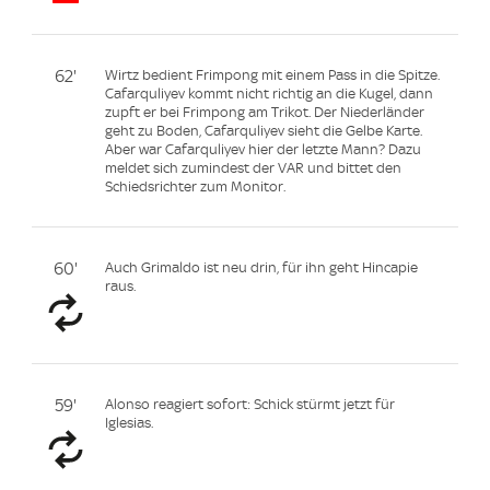
62'
Wirtz bedient Frimpong mit einem Pass in die Spitze.
Cafarquliyev kommt nicht richtig an die Kugel, dann
zupft er bei Frimpong am Trikot. Der Niederländer
geht zu Boden, Cafarquliyev sieht die Gelbe Karte.
Aber war Cafarquliyev hier der letzte Mann? Dazu
meldet sich zumindest der VAR und bittet den
Schiedsrichter zum Monitor.
60'
Auch Grimaldo ist neu drin, für ihn geht Hincapie
raus.
59'
Alonso reagiert sofort: Schick stürmt jetzt für
Iglesias.