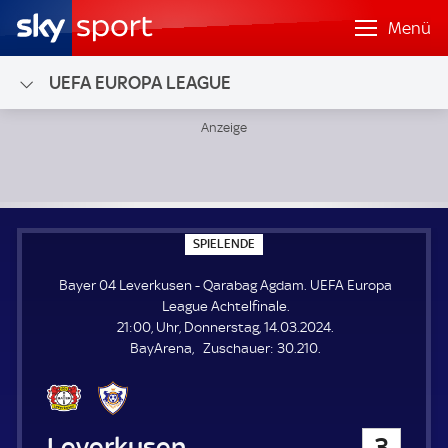
Menü
UEFA EUROPA LEAGUE
Bayer 04 Leverkusen - Qarabag Agdam; UEFA Europa Leagu
S
SPIELENDE
P
I
Bayer 04 Leverkusen - Qarabag Agdam. UEFA Europa
E
L
League Achtelfinale.
E
21:00, Uhr, Donnerstag, 14.03.2024.
N
D
Z
BayArena
Zuschauer:
30.210.
E
u
s
c
h
Bayer 04 Leverkusen
3