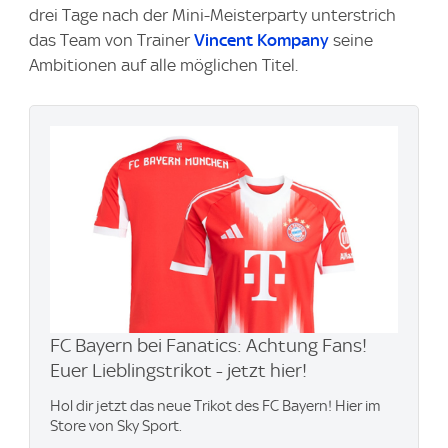
drei Tage nach der Mini-Meisterparty unterstrich
das Team von Trainer
Vincent Kompany
seine
Ambitionen auf alle möglichen Titel.
FC Bayern bei Fanatics: Achtung Fans!
Euer Lieblingstrikot - jetzt hier!
Hol dir jetzt das neue Trikot des FC Bayern! Hier im
Store von Sky Sport.