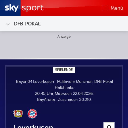
Menü
DFB-POKAL
Bayer 04 Leverkusen - FC Bayern München; DFB-Pokal Halb
S
SPIELENDE
P
I
Bayer 04 Leverkusen - FC Bayern München. DFB-Pokal
E
L
Halbfinale.
E
20:45, Uhr, Mittwoch, 22.04.2026.
N
D
Z
BayArena
Zuschauer:
30.210.
E
u
s
c
h
Bayer 04 Leverkusen
0