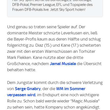
DFB-Pokal, Premier League, EFL und Topspiele des
Frauen DFB-Pokals live. Jetzt Sky Sport holen!
Und genau so traten seine Spieler auf. Der
dominante Meister schnürte Leverkusen ein, ließ
die Bayer-Profis kaum aus deren Hälfte und schlug
folgerichtig zu. Diaz (15.) und Kane (17.) scheiterten
zwar mit den ersten Warnschüssen an Torhüter
Mark Flekken. Kane nutzte aber die dritte
Großchance, nachdem
Jamal Musiala
die Übersicht
behalten hatte.
Dem Jungstar kommt durch die schwere Verletzung
von
Serge Gnabry
, der die
WM im Sommer
verpassen wird
, im Endspurt eine noch wichtigere
Rolle zu. Schon bald werde wieder "Magic Musiala"
zu sehen sein, hatte Kompany schon angekündigt.