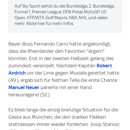
Auf Sky Sport siehst du die Bundesliga, 2. Bundesliga,
Formel 1, Premier League, DFB-Pokal, MotoGP, US
Open, ATP/WTA, Golf Majors, NBA, NHL und vieles
mehr. Klicke hier für mehr Infos.
Bayer-Boss Fernando Carro hatte angekündigt,
dass die Rheinländer den Favoriten "ärgern"
könnten. Erst in der zweiten Halbzeit gelang das
zumindest vereinzelt. Nachdem Kapitän
Robert
Andrich
vor der Linie gegen Musiala gerettet hatte
(49.), ergab sich für Nathan Tella die erste Chance:
Manuel Neuer
parierte mit einer Hand
herausragend (52.).
Es blieb lange die einzig brenzlige Situation für die
Gäste aus München, die den starken Flekken
stattdessen immer wieder forderten. Josip Stanisic