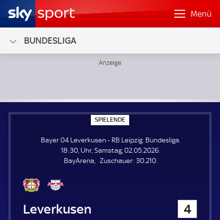
Menü
BUNDESLIGA
Bayer 04 Leverkusen - RB Leipzig; Bundesliga
S
SPIELENDE
P
I
Bayer 04 Leverkusen - RB Leipzig. Bundesliga.
E
L
18:30, Uhr, Samstag, 02.05.2026.
E
Z
BayArena
Zuschauer:
30.210.
N
D
u
E
s
c
h
Bayer 04 Leverkusen
4
a